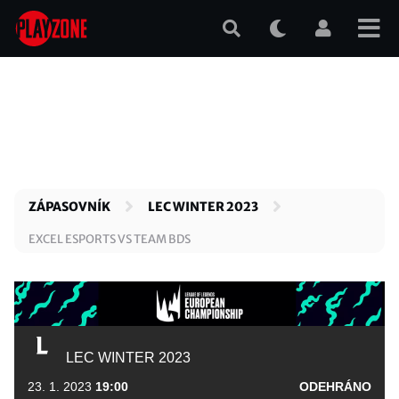
Přejít
k
hlavnímu
obsahu
ZÁPASOVNÍK
LEC WINTER 2023
EXCEL ESPORTS VS TEAM BDS
LEC WINTER 2023
23. 1. 2023
19:00
ODEHRÁNO