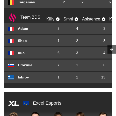
Targamas
2
2
6
Team BDS
Killy
Smrti
Asistence
KD
Adam
3
4
3
Sheo
1
2
8
nuc
6
3
4
Crownie
7
1
6
1
labrov
1
1
13
1
Excel Esports