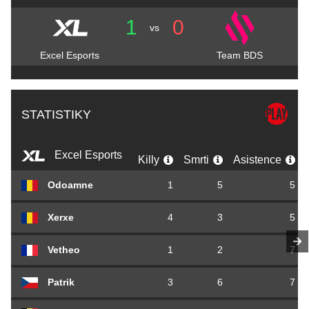
1
0
vs
Excel Esports
Team BDS
STATISTIKY
Excel Esports
Killy
Smrti
Asistence
Odoamne
1
5
5
Xerxe
4
3
5
Vetheo
1
2
7
Patrik
3
6
7