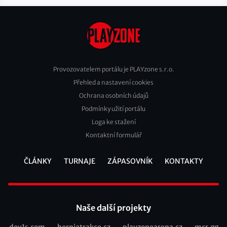
Provozovatelem portálu je PLAYzone s.r.o.
Přehled a nastavení cookies
Footer
Ochrana osobních údajů
2
Podmínky užití portálu
Loga ke stažení
Kontaktní formulář
ČLÁNKY
TURNAJE
ZÁPASOVNÍK
KONTAKTY
Footer
Naše další projekty