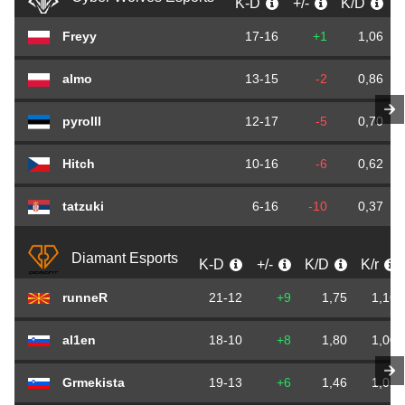
K-D
+/-
K/D
K
Freyy
17-16
+1
1,06
almo
13-15
-2
0,86
pyrolll
12-17
-5
0,70
Hitch
10-16
-6
0,62
tatzuki
6-16
-10
0,37
Diamant Esports
K-D
+/-
K/D
K/r
runneR
21-12
+9
1,75
1,16
al1en
18-10
+8
1,80
1,00
Grmekista
19-13
+6
1,46
1,05