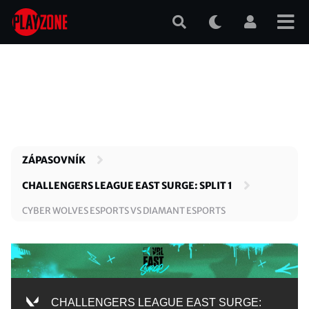
Přejít
k
hlavnímu
obsahu
ZÁPASOVNÍK
CHALLENGERS LEAGUE EAST SURGE: SPLIT 1
CYBER WOLVES ESPORTS VS DIAMANT ESPORTS
CHALLENGERS LEAGUE EAST SURGE: