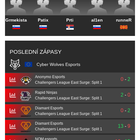
Grmekista
Patix
Prti
al1en
runneR
POSLEDNÍ ZÁPASY
Cyber Wolves Esports
Anonymo Esports
0
-
2
Challengers League East Surge: Split 1
Rapid Ninjas
2
-
0
Challengers League East Surge: Split 1
Diamant Esports
0
-
2
Challengers League East Surge: Split 1
Diamant Esports
13
-
9
Challengers League East Surge: Split 1
NOM esports