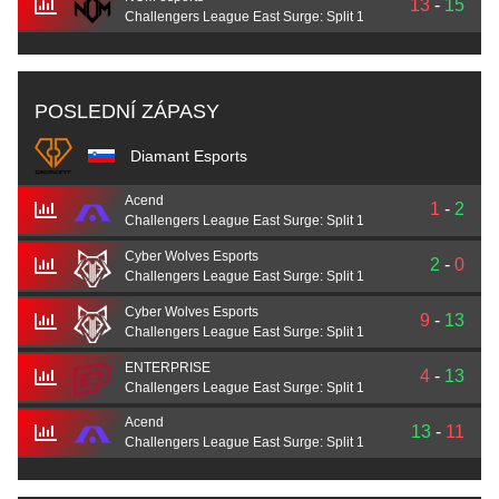
13
-
15
Challengers League East Surge: Split 1
POSLEDNÍ ZÁPASY
Diamant Esports
Acend
1
-
2
Challengers League East Surge: Split 1
Cyber Wolves Esports
2
-
0
Challengers League East Surge: Split 1
Cyber Wolves Esports
9
-
13
Challengers League East Surge: Split 1
ENTERPRISE
4
-
13
Challengers League East Surge: Split 1
Acend
13
-
11
Challengers League East Surge: Split 1