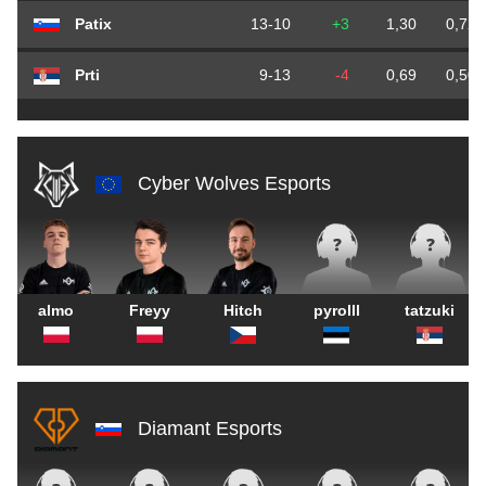
Patix
13-10
+3
1,30
0,72
Prti
9-13
-4
0,69
0,50
Cyber Wolves Esports
almo
Freyy
Hitch
pyrolll
tatzuki
Diamant Esports