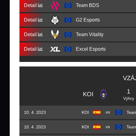
Detail
Team BDS
Detail
G2 Esports
Detail
Team Vitality
Detail
Excel Esports
VZÁ
1
KOI
Výhry
vs
10. 4. 2023
KOI
Tea
vs
10. 4. 2023
KOI
Tea