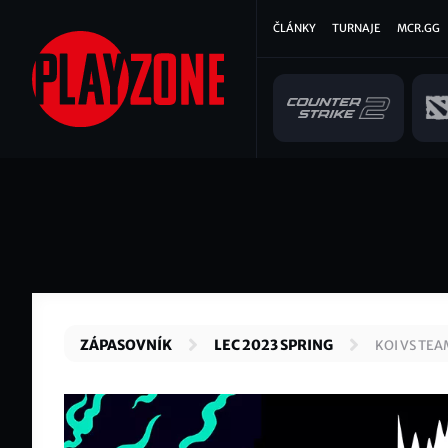
Přejít
Hlavní
ČLÁNKY
TURNAJE
MCR.GG
k
hlavnímu
navigace
obsahu
ZÁPASOVNÍK
LEC 2023 SPRING
KOI VS TEA