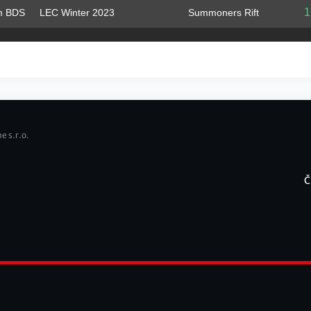
1
LEC Winter 2023
Summoners Rift
m BDS
e s.r.o.
Č
F