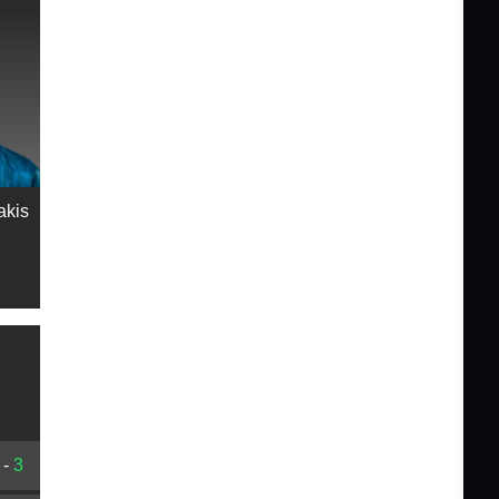
akis
-
3