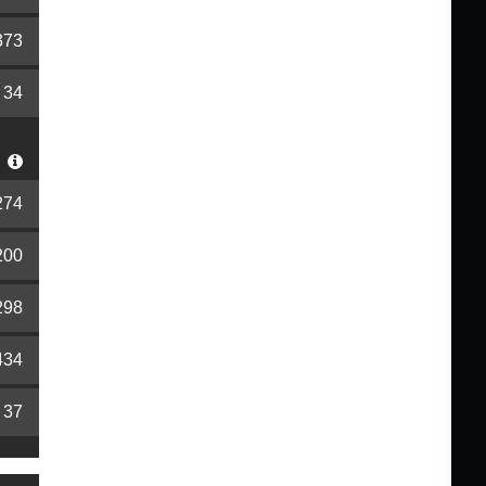
373
34
S
274
200
298
434
37