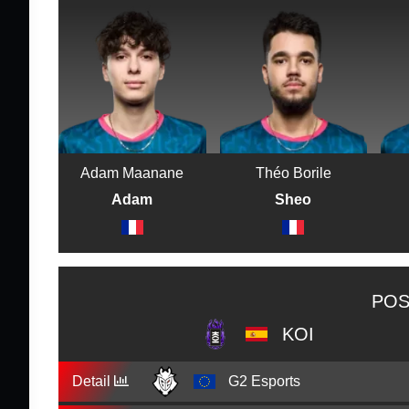
Adam Maanane
Théo Borile
Adam
Sheo
POS
KOI
Detail
G2 Esports