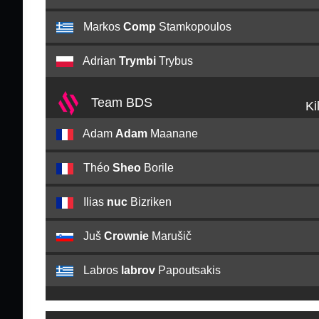
Markos
Comp
Stamkopoulos
Adrian
Trymbi
Trybus
Team BDS
Ki
Adam
Adam
Maanane
Théo
Sheo
Borile
Ilias
nuc
Bizriken
Juš
Crownie
Marušič
Labros
labrov
Papoutsakis