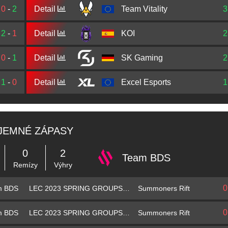
0
-
2
Detail
Team Vitality
3
2
-
1
Detail
KOI
2
0
-
1
Detail
SK Gaming
2
1
-
0
Detail
Excel Esports
1
JEMNÉ ZÁPASY
0
2
Team BDS
Remízy
Výhry
0
LEC 2023 SPRING GROUPS - SKUPINA B
Summoners Rift
m BDS
0
LEC 2023 SPRING GROUPS - SKUPINA B
Summoners Rift
m BDS