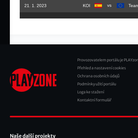
vs
21. 1. 2023
KOI
Tea
Provozovatelem portálu je PLAYzon
Přehled a nastavení cookies
Footer
Ochrana osobních údajů
2
Podmínky užití portálu
Loga ke stažení
Kontaktní formulář
Naše další projekty