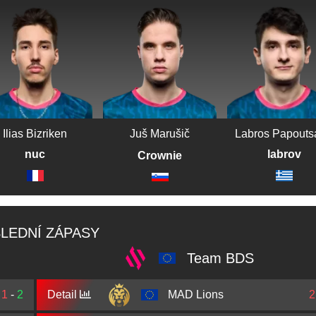
Ilias Bizriken
Juš Marušič
Labros Papouts
nuc
labrov
Crownie
LEDNÍ ZÁPASY
Team BDS
1
-
2
Detail
MAD Lions
2