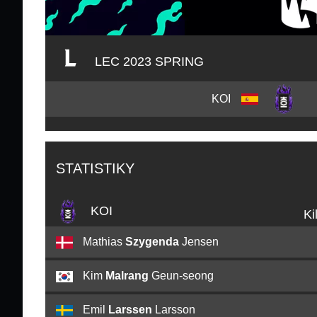
LEC 2023 SPRING
KOI
STATISTIKY
KOI
Ki
Mathias
Szygenda
Jensen
Kim
Malrang
Geun-seong
Emil
Larssen
Larsson