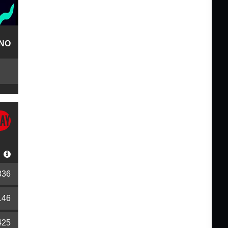
NO
S
336
146
425