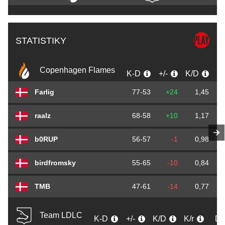
STATISTIKY
Copenhagen Flames
K-D
+/-
K/D
K/
Farlig
77-53
+24
1,45
raalz
68-58
+10
1,17
b0RUP
56-57
-1
0,98
birdfromsky
55-65
-10
0,84
TMB
47-61
-14
0,77
Team LDLC
K-D
+/-
K/D
K/r
D/