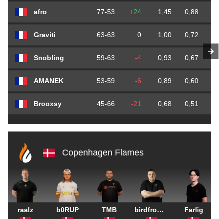
afro
77-53
+24
1,45
0,88
0
Graviti
63-63
0
1,00
0,72
0
Snobling
59-63
-4
0,93
0,67
0
AMANEK
53-59
-6
0,89
0,60
0
Brooxsy
45-66
-21
0,68
0,51
0
Copenhagen Flames
raalz
b0RUP
TMB
birdfromsky
Farlig