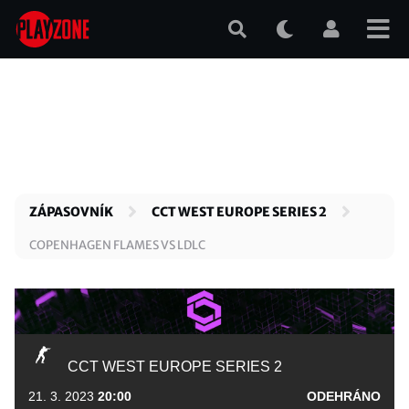
Přejít
k
hlavnímu
obsahu
ZÁPASOVNÍK
CCT WEST EUROPE SERIES 2
COPENHAGEN FLAMES VS LDLC
CCT WEST EUROPE SERIES 2
21. 3. 2023
20:00
ODEHRÁNO