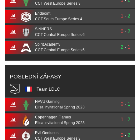
1
-
2
CCT West Europe Series 3
Endpoint
1
-
2
CCT South Europe Series 4
SINNERS
0
-
2
CCT Central Europe Series 6
Spirit Academy
2
-
1
CCT Central Europe Series 6
POSLEDNÍ ZÁPASY
Team LDLC
HAVU Gaming
0
-
1
Elisa Invitational Spring 2023
Copenhagen Flames
1
-
2
Elisa Invitational Spring 2023
Evil Geniuses
0
-
2
CCT West Europe Series 3