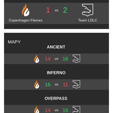
1
2
vs
Copenhagen Flames
Team LDLC
MAPY
ANCIENT
14
16
vs
INFERNO
16
11
vs
OVERPASS
14
16
vs