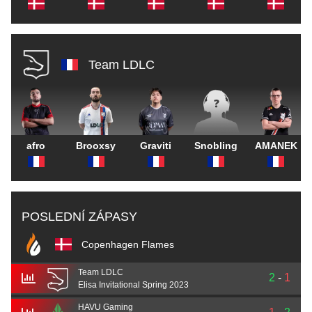
Team LDLC
afro
Brooxsy
Graviti
Snobling
AMANEK
POSLEDNÍ ZÁPASY
Copenhagen Flames
Team LDLC
2
-
1
Elisa Invitational Spring 2023
HAVU Gaming