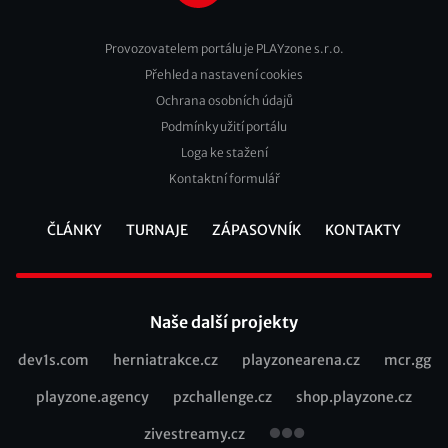
Provozovatelem portálu je PLAYzone s.r.o.
Přehled a nastavení cookies
Footer
Ochrana osobních údajů
2
Podmínky užití portálu
Loga ke stažení
Kontaktní formulář
ČLÁNKY
TURNAJE
ZÁPASOVNÍK
KONTAKTY
Footer
Naše další projekty
dev1s.com
herniatrakce.cz
playzonearena.cz
mcr.gg
Recommended
playzone.agency
pzchallenge.cz
shop.playzone.cz
links
zivestreamy.cz