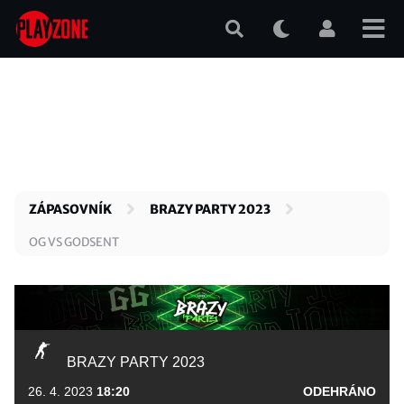
Přejít
k
hlavnímu
obsahu
ZÁPASOVNÍK
BRAZY PARTY 2023
OG VS GODSENT
BRAZY PARTY 2023
26. 4. 2023
18:20
ODEHRÁNO