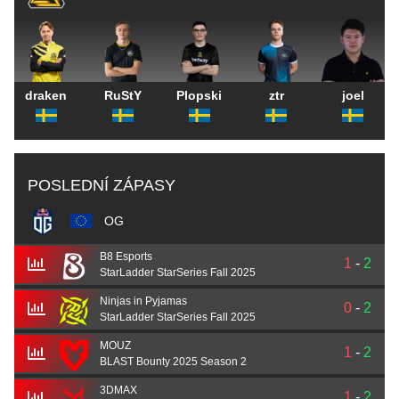
draken
RuStY
Plopski
ztr
joel
POSLEDNÍ ZÁPASY
OG
B8 Esports
1
-
2
StarLadder StarSeries Fall 2025
Ninjas in Pyjamas
0
-
2
StarLadder StarSeries Fall 2025
MOUZ
1
-
2
BLAST Bounty 2025 Season 2
3DMAX
1
-
2