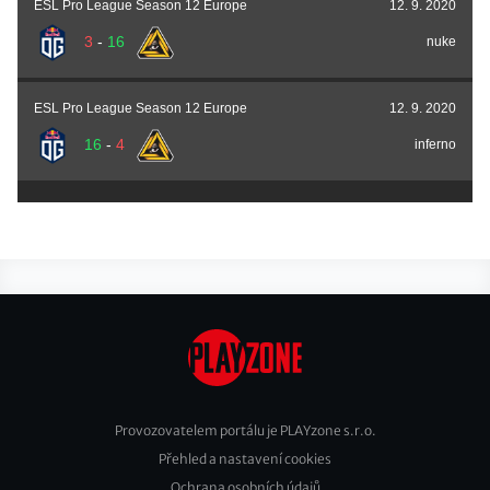
ESL Pro League Season 12 Europe
12. 9. 2020
3
-
16
nuke
ESL Pro League Season 12 Europe
12. 9. 2020
16
-
4
inferno
Provozovatelem portálu je PLAYzone s.r.o.
Přehled a nastavení cookies
Footer
Ochrana osobních údajů