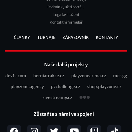
2
Podmínky užití portálu
Loga ke stažení
Kontaktní formulář
ČLÁNKY
TURNAJE
ZÁPASOVNÍK
KONTAKTY
Footer
Naše další projekty
dev1s.com
herniatrakce.cz
playzonearena.cz
mcr.gg
Recommended
playzone.agency
pzchallenge.cz
shop.playzone.cz
links
zivestreamy.cz
Zůstaňte s námi ve spojení