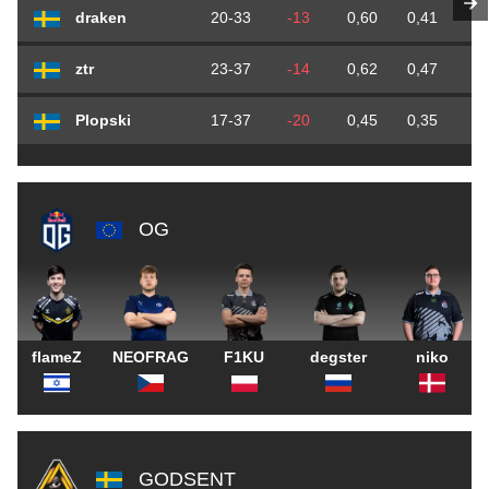
draken
20-33
-13
0,60
0,41
0
ztr
23-37
-14
0,62
0,47
0
Plopski
17-37
-20
0,45
0,35
0
OG
flameZ
NEOFRAG
F1KU
degster
niko
GODSENT