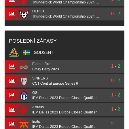
Thunderpick World Championship 2024 Finals
HEROIC
0
-
2
Thunderpick World Championship 2024 Finals
POSLEDNÍ ZÁPASY
GODSENT
Eternal Fire
1
-
2
Brazy Party 2023
SINNERS
0
-
2
CCT Central Europe Series 6
OG
1
-
2
IEM Dallas 2023 Europe Closed Qualifier
Astralis
1
-
2
IEM Dallas 2023 Europe Closed Qualifier
fnatic
2
-
1
IEM Dallas 2023 Europe Closed Qualifier