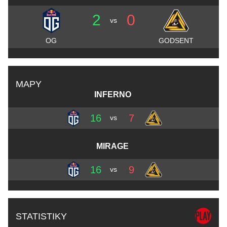
2
0
vs
OG
GODSENT
MAPY
INFERNO
16
7
vs
MIRAGE
16
9
vs
STATISTIKY