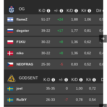
OG
K-D
+/-
K/D
K/r
D/r
flameZ
51-27
+24
1,88
1,06
0,56
degster
39-22
+17
1,77
0,81
0,45
F1KU
30-22
+8
1,36
0,62
0,45
niko
30-22
+8
1,36
0,62
0,45
NEOFRAG
25-30
-5
0,83
0,52
0,62
GODSENT
K-D
+/-
K/D
K/r
D/r
joel
35-35
0
1,00
0,72
0
RuStY
26-33
-7
0,78
0,54
0