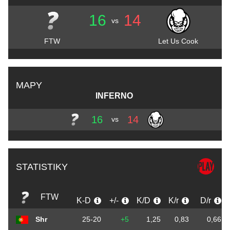
16
14
vs
FTW
Let Us Cook
MAPY
INFERNO
16
14
vs
STATISTIKY
FTW
K-D
+/-
K/D
K/r
D/r
Shr
25-20
+5
1,25
0,83
0,66