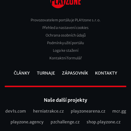
Provozovatelem portálu je PLAYzone s.r.o.
Přehled a nastavení cookies
Footer
Ochrana osobních údajů
2
Podmínky užití portálu
Loga ke stažení
Kontaktní formulář
ČLÁNKY
TURNAJE
ZÁPASOVNÍK
KONTAKTY
Footer
Naše další projekty
dev1s.com
herniatrakce.cz
playzonearena.cz
mcr.gg
Recommended
playzone.agency
pzchallenge.cz
shop.playzone.cz
links