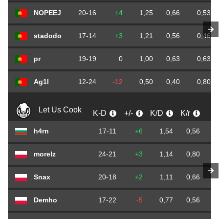
NOPEEJ
20-16
+4
1,25
0,66
0,53
stadodo
17-14
+3
1,21
0,56
0,46
pr
19-19
0
1,00
0,63
0,63
Ag1l
12-24
-12
0,50
0,40
0,80
Let Us Cook
K-D
+/-
K/D
K/r
D/
h4rn
17-11
+6
1,54
0,56
morelz
24-21
+3
1,14
0,80
Snax
20-18
+2
1,11
0,66
Demho
17-22
-5
0,77
0,56