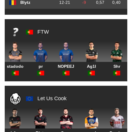
Blytz
12-21
-9
0,57
0,40
FTW
stadodo
pr
NOPEEJ
Ag1l
Shr
Let Us Cook