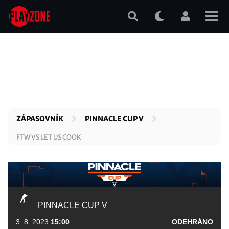
Přejít
k
hlavnímu
obsahu
ZÁPASOVNÍK
PINNACLE CUP V
FTW VS LET US COOK
PINNACLE CUP V
3. 8. 2023
15:00
ODEHRÁNO