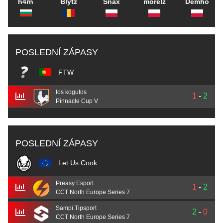
h4rn
Blytz
Snax
morelz
Demho
POSLEDNÍ ZÁPASY
FTW
los kogutos
1
-
2
Pinnacle Cup V
POSLEDNÍ ZÁPASY
Let Us Cook
Preasy Esport
1
-
2
CCT North Europe Series 7
Sampi.Tipsport
2
-
0
CCT North Europe Series 7