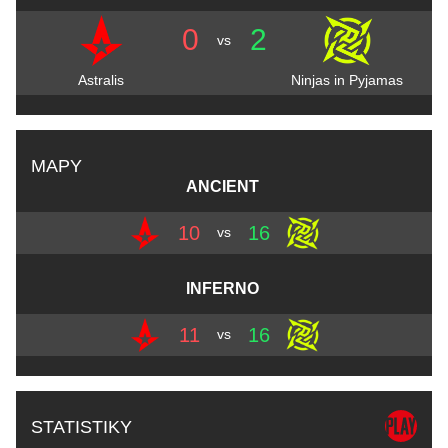
0
2
vs
Astralis
Ninjas in Pyjamas
MAPY
ANCIENT
10
16
vs
INFERNO
11
16
vs
STATISTIKY