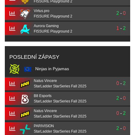
FISSURE Playground 2
Virtus.pro
2
-
0
FISSURE Playground 2
Aurora Gaming
1
-
2
FISSURE Playground 2
POSLEDNÍ ZÁPASY
Ninjas in Pyjamas
Natus Vincere
0
-
2
StarLadder StarSeries Fall 2025
B8 Esports
2
-
0
StarLadder StarSeries Fall 2025
Natus Vincere
0
-
2
StarLadder StarSeries Fall 2025
PARIVISION
2
-
0
StarLadder StarSeries Fall 2025