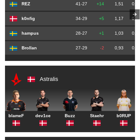
REZ
41-27
+14
1,51
0,7
k0nfig
34-29
+5
1,17
0,6
hampus
28-27
+1
1,03
0,5
Brollan
27-29
-2
0,93
0,5
Astralis
blameF
dev1ce
Buzz
Staehr
b0RUP