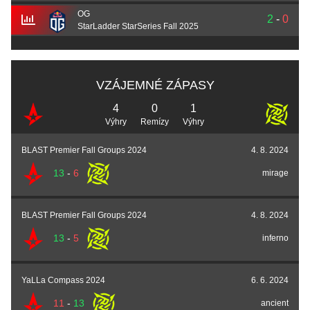
OG
2
-
0
StarLadder StarSeries Fall 2025
VZÁJEMNÉ ZÁPASY
4
0
1
Výhry
Remízy
Výhry
BLAST Premier Fall Groups 2024
4. 8. 2024
13
-
6
mirage
BLAST Premier Fall Groups 2024
4. 8. 2024
13
-
5
inferno
YaLLa Compass 2024
6. 6. 2024
11
-
13
ancient