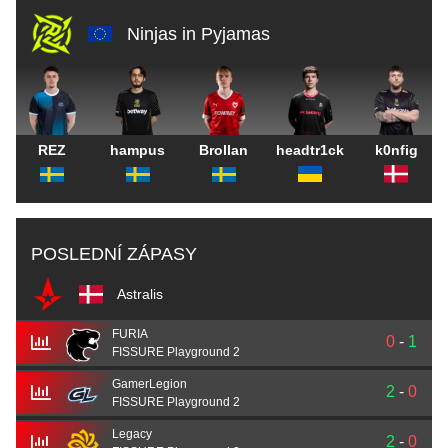
Ninjas in Pyjamas
REZ
hampus
Brollan
headtr1ck
k0nfig
POSLEDNÍ ZÁPASY
Astralis
FURIA
0
-
1
FISSURE Playground 2
GamerLegion
2
-
0
FISSURE Playground 2
Legacy
2
-
0