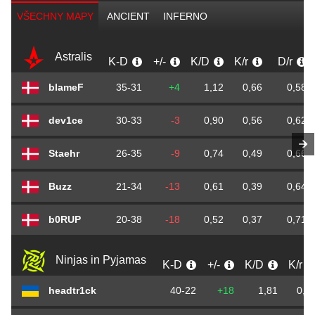
VŠECHNY MAPY
ANCIENT
INFERNO
Astralis
K-D
+/-
K/D
K/r
D/r
blameF
35-31
+4
1,12
0,66
0,58
dev1ce
30-33
-3
0,90
0,56
0,62
Staehr
26-35
-9
0,74
0,49
0,66
Buzz
21-34
-13
0,61
0,39
0,64
b0RUP
20-38
-18
0,52
0,37
0,71
Ninjas in Pyjamas
K-D
+/-
K/D
K/r
headtr1ck
40-22
+18
1,81
0,7