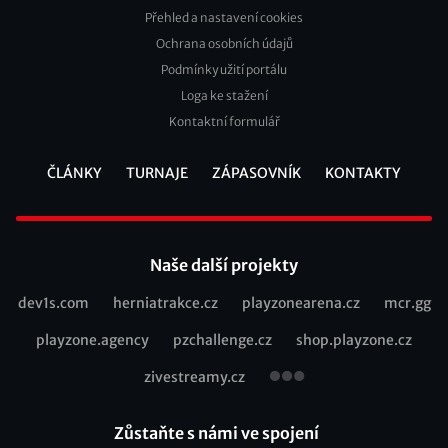
Přehled a nastavení cookies
Footer
Ochrana osobních údajů
2
Podmínky užití portálu
Loga ke stažení
Kontaktní formulář
ČLÁNKY
TURNAJE
ZÁPASOVNÍK
KONTAKTY
Footer
Naše další projekty
dev1s.com
herniatrakce.cz
playzonearena.cz
mcr.gg
Recommended
playzone.agency
pzchallenge.cz
shop.playzone.cz
links
zivestreamy.cz
Zůstaňte s námi ve spojení