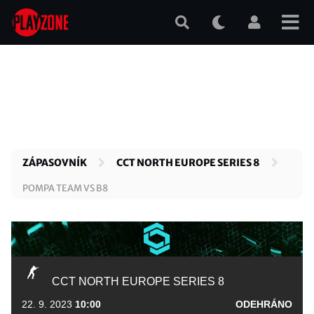
Přejít
k
hlavnímu
obsahu
ZÁPASOVNÍK
CCT NORTH EUROPE SERIES 8
POMPA TEAM VS B8
CCT NORTH EUROPE SERIES 8
22. 9. 2023
10:00
ODEHRÁNO