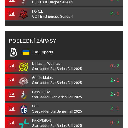
CCT East Europe Series 4
FORZE
2
-
1
CCT East Europe Series 4
POSLEDNÍ ZÁPASY
B8 Esports
Ninjas in Pyjamas
0
-
2
StarLadder StarSeries Fall 2025
Gentle Mates
2
-
1
StarLadder StarSeries Fall 2025
Passion UA
2
-
0
StarLadder StarSeries Fall 2025
OG
2
-
1
StarLadder StarSeries Fall 2025
PARIVISION
0
-
2
StarLadder StarSeries Fall 2025