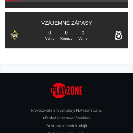
VZÁJEMNÉ ZÁPASY
0
0
0
Výhry
Remízy
Výhry
Provozovatelem portálu je PLAYzone s.r.o.
Přehled a nastavení cookies
Footer
Ochrana osobních údajů
2