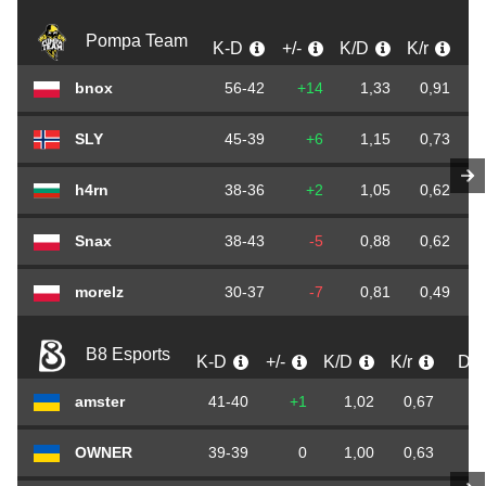
Pompa Team
K-D
+/-
K/D
K/r
D
bnox
56-42
+14
1,33
0,91
SLY
45-39
+6
1,15
0,73
h4rn
38-36
+2
1,05
0,62
Snax
38-43
-5
0,88
0,62
morelz
30-37
-7
0,81
0,49
B8 Esports
K-D
+/-
K/D
K/r
D/r
amster
41-40
+1
1,02
0,67
0
OWNER
39-39
0
1,00
0,63
0