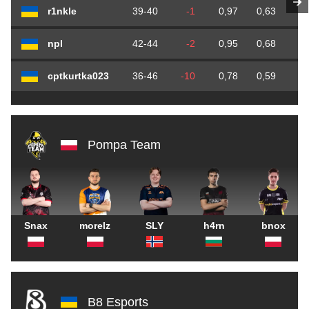
r1nkle
39-40
-1
0,97
0,63
0
npl
42-44
-2
0,95
0,68
0
cptkurtka023
36-46
-10
0,78
0,59
0
Pompa Team
Snax
morelz
SLY
h4rn
bnox
B8 Esports