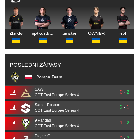
r1nkle
cptkurtka023
amster
OWNER
npl
POSLEDNÍ ZÁPASY
Pompa Team
SAW
0
-
2
CCT East Europe Series 4
Sampi.Tipsport
2
-
1
CCT East Europe Series 4
9 Pandas
1
-
2
CCT East Europe Series 4
Project G
0
-
2