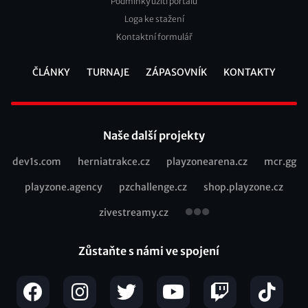
Podmínky užití portálu
Loga ke stažení
Kontaktní formulář
ČLÁNKY
TURNAJE
ZÁPASOVNÍK
KONTAKTY
Footer
Naše další projekty
dev1s.com
herniatrakce.cz
playzonearena.cz
mcr.gg
Recommended
playzone.agency
pzchallenge.cz
shop.playzone.cz
links
zivestreamy.cz
Zůstaňte s námi ve spojení