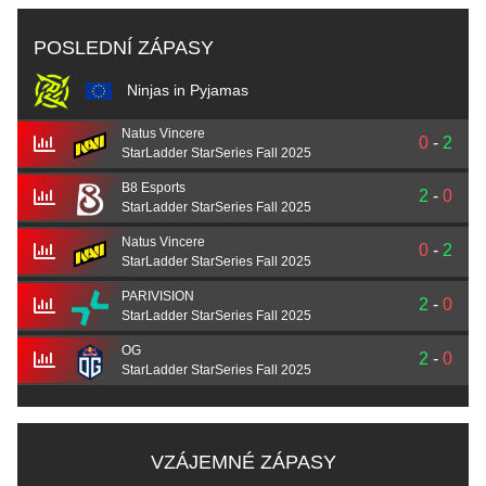
POSLEDNÍ ZÁPASY
Ninjas in Pyjamas
Natus Vincere
0
-
2
StarLadder StarSeries Fall 2025
B8 Esports
2
-
0
StarLadder StarSeries Fall 2025
Natus Vincere
0
-
2
StarLadder StarSeries Fall 2025
PARIVISION
2
-
0
StarLadder StarSeries Fall 2025
OG
2
-
0
StarLadder StarSeries Fall 2025
VZÁJEMNÉ ZÁPASY