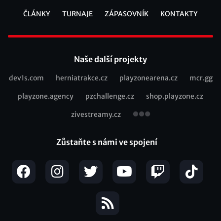
ČLÁNKY
TURNAJE
ZÁPASOVNÍK
KONTAKTY
Footer
Naše další projekty
dev1s.com
herniatrakce.cz
playzonearena.cz
mcr.gg
Recommended
playzone.agency
pzchallenge.cz
shop.playzone.cz
links
zivestreamy.cz
Zůstaňte s námi ve spojení