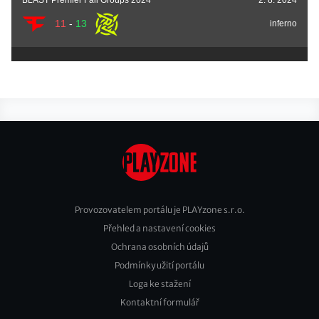
11
-
13
inferno
Provozovatelem portálu je PLAYzone s.r.o.
Přehled a nastavení cookies
Footer
Ochrana osobních údajů
2
Podmínky užití portálu
Loga ke stažení
Kontaktní formulář