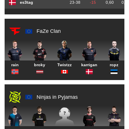
es3tag
23-38
-15
0,60
0,4
FaZe Clan
rain
broky
Twistzz
karrigan
ropz
Ninjas in Pyjamas