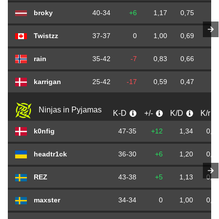
broky
40-34
+6
1,17
0,75
0,
Twistzz
37-37
0
1,00
0,69
0,
rain
35-42
-7
0,83
0,66
0,
karrigan
25-42
-17
0,59
0,47
0,
Ninjas in Pyjamas
K-D
+/-
K/D
K/r
k0nfig
47-35
+12
1,34
0,8
headtr1ck
36-30
+6
1,20
0,6
REZ
43-38
+5
1,13
0,8
maxster
34-34
0
1,00
0,6