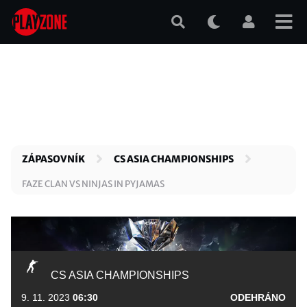
Přejít
k
hlavnímu
obsahu
ZÁPASOVNÍK
CS ASIA CHAMPIONSHIPS
FAZE CLAN VS NINJAS IN PYJAMAS
CS ASIA CHAMPIONSHIPS
9. 11. 2023
06:30
ODEHRÁNO