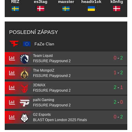
REZ
es3tag
maxster
headtr1ck
k0nfig
POSLEDNÍ ZÁPASY
FaZe Clan
Team Liquid
0
-
2
FISSURE Playground 2
The MongolZ
1
-
2
FISSURE Playground 2
3DMAX
2
-
1
FISSURE Playground 2
paiN Gaming
2
-
0
FISSURE Playground 2
G2 Esports
0
-
2
BLAST Open London 2025 Finals