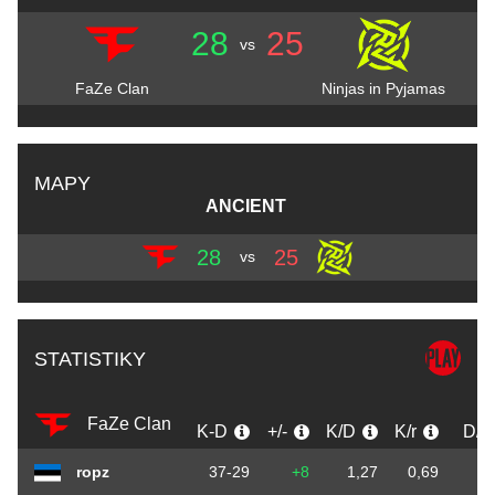
28
25
vs
FaZe Clan
Ninjas in Pyjamas
MAPY
ANCIENT
28
25
vs
STATISTIKY
FaZe Clan
K-D
+/-
K/D
K/r
D/r
ropz
37-29
+8
1,27
0,69
0,