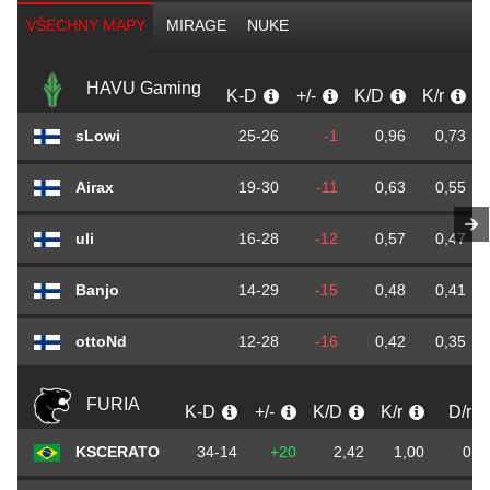
VŠECHNY MAPY
MIRAGE
NUKE
HAVU Gaming
K-D
+/-
K/D
K/r
sLowi
25-26
-1
0,96
0,73
Airax
19-30
-11
0,63
0,55
uli
16-28
-12
0,57
0,47
Banjo
14-29
-15
0,48
0,41
ottoNd
12-28
-16
0,42
0,35
FURIA
K-D
+/-
K/D
K/r
D/r
KSCERATO
34-14
+20
2,42
1,00
0,4