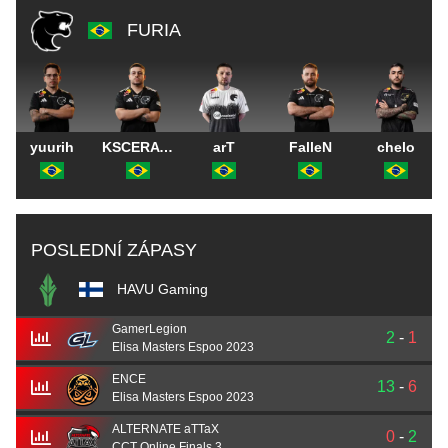
FURIA
yuurih
KSCERATO
arT
FalleN
chelo
POSLEDNÍ ZÁPASY
HAVU Gaming
GamerLegion
2
-
1
Elisa Masters Espoo 2023
ENCE
13
-
6
Elisa Masters Espoo 2023
ALTERNATE aTTaX
0
-
2
CCT Online Finals 3