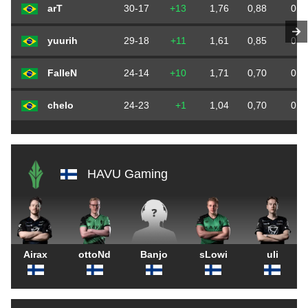
arT
30-17
+13
1,76
0,88
0,5
yuurih
29-18
+11
1,61
0,85
0,5
FalleN
24-14
+10
1,71
0,70
0,4
chelo
24-23
+1
1,04
0,70
0,6
HAVU Gaming
Airax
ottoNd
Banjo
sLowi
uli