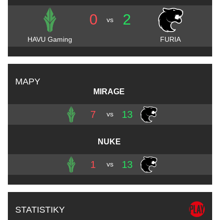
0
2
vs
HAVU Gaming
FURIA
MAPY
MIRAGE
7
13
vs
NUKE
1
13
vs
STATISTIKY