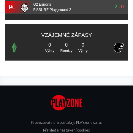
G2 Esports
2
-
0
FISSURE Playground 2
VZÁJEMNÉ ZÁPASY
0
0
0
Výhry
Remízy
Výhry
Provozovatelem portálu je PLAYzone s.r.o.
Přehled a nastavení cookies
Footer