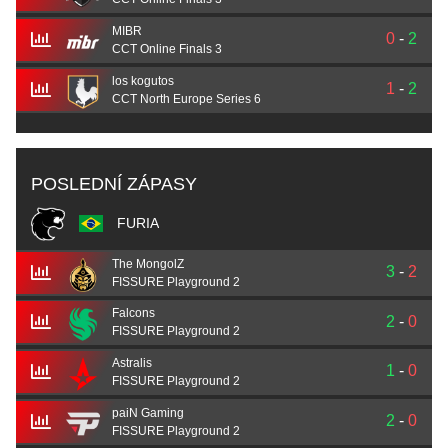
MIBR
0
-
2
CCT Online Finals 3
los kogutos
1
-
2
CCT North Europe Series 6
POSLEDNÍ ZÁPASY
FURIA
The MongolZ
3
-
2
FISSURE Playground 2
Falcons
2
-
0
FISSURE Playground 2
Astralis
1
-
0
FISSURE Playground 2
paiN Gaming
2
-
0
FISSURE Playground 2