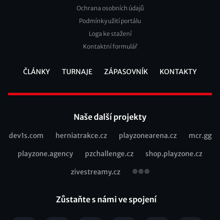
Ochrana osobních údajů
2
Podmínky užití portálu
Loga ke stažení
Kontaktní formulář
ČLÁNKY
TURNAJE
ZÁPASOVNÍK
KONTAKTY
Footer
Naše další projekty
dev1s.com
herniatrakce.cz
playzonearena.cz
mcr.gg
Recommended
playzone.agency
pzchallenge.cz
shop.playzone.cz
links
zivestreamy.cz
Zůstaňte s námi ve spojení