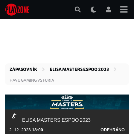
Přejít
k
hlavnímu
obsahu
ZÁPASOVNÍK
ELISA MASTERS ESPOO 2023
HAVU GAMING VS FURIA
ELISA MASTERS ESPOO 2023
2. 12. 2023
18:00
ODEHRÁNO