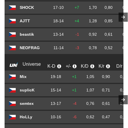
SHOCK
17-10
+7
1,70
0,80
0,
AJTT
18-14
+4
1,28
0,85
0,
beastik
13-14
-1
0,92
0,61
0,
NEOFRAG
11-14
-3
0,78
0,52
0,
Universe
K-D
+/-
K/D
K/r
D/r
Mix
19-18
+1
1,05
0,90
0,85
suplicK
15-14
+1
1,07
0,71
0,66
semtex
13-17
-4
0,76
0,61
0,80
HoLLy
10-16
-6
0,62
0,47
0,76