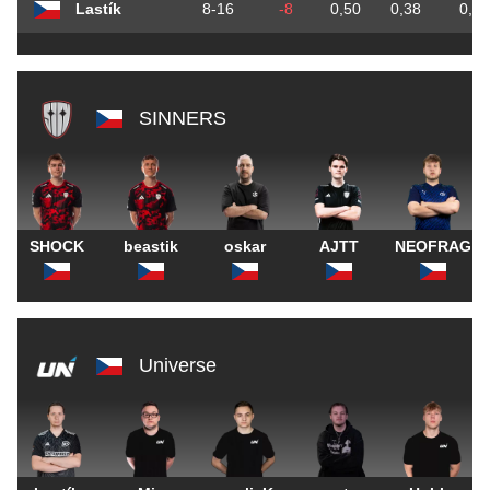
Lastík
8-16
-8
0,50
0,38
0,76
SINNERS
SHOCK
beastik
oskar
AJTT
NEOFRAG
Universe