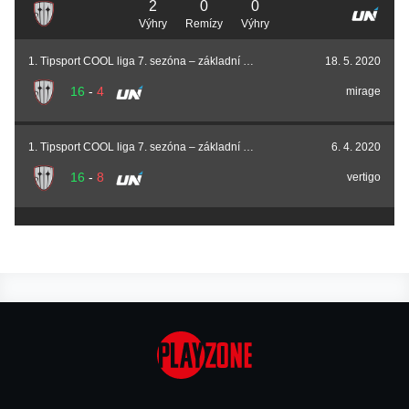
2
0
0
Výhry
Remízy
Výhry
1. Tipsport COOL liga 7. sezóna – základní část
18. 5. 2020
16
-
4
mirage
1. Tipsport COOL liga 7. sezóna – základní část
6. 4. 2020
16
-
8
vertigo