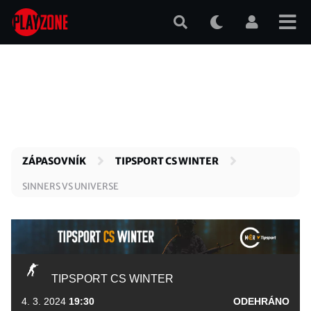
Přejít
k
hlavnímu
obsahu
ZÁPASOVNÍK
TIPSPORT CS WINTER
SINNERS VS UNIVERSE
TIPSPORT CS WINTER
4. 3. 2024
19:30
ODEHRÁNO