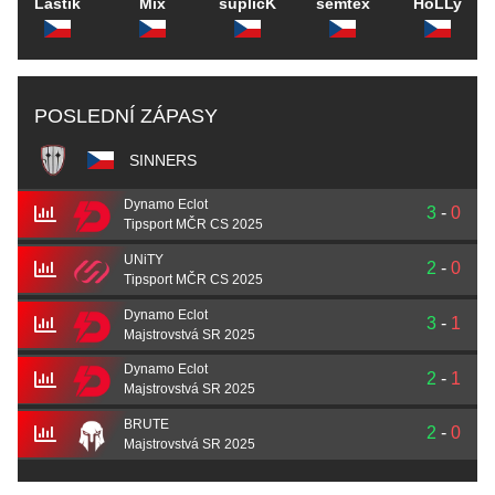
Lastík
Mix
suplicK
semtex
HoLLy
POSLEDNÍ ZÁPASY
SINNERS
Dynamo Eclot
3
-
0
Tipsport MČR CS 2025
UNiTY
2
-
0
Tipsport MČR CS 2025
Dynamo Eclot
3
-
1
Majstrovstvá SR 2025
Dynamo Eclot
2
-
1
Majstrovstvá SR 2025
BRUTE
2
-
0
Majstrovstvá SR 2025