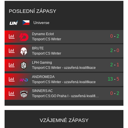
POSLEDNÍ ZÁPASY
Universe
Dynamo Eclot
0
-
2
Tipsport CS Winter
BRUTE
2
-
0
Tipsport CS Winter
LPH Gaming
2
-
1
Tipsport CS Winter - uzavřená kvalifikace
ANDROMEDA
13
-
5
Tipsport CS Winter - uzavřená kvalifikace
SINNERS AC
0
-
2
Tipsport CS:GO Praha I - uzavřená kvalifikace
VZÁJEMNÉ ZÁPASY