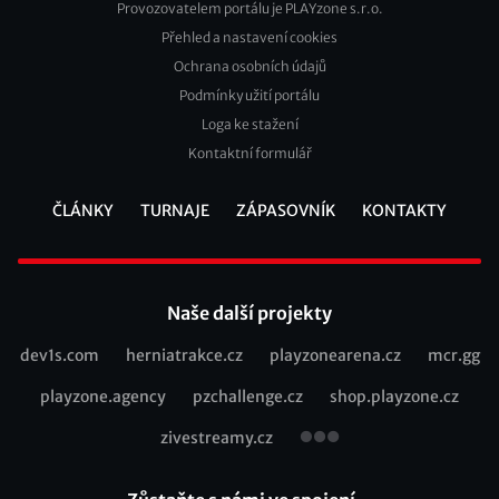
Provozovatelem portálu je PLAYzone s.r.o.
Přehled a nastavení cookies
Footer
Ochrana osobních údajů
2
Podmínky užití portálu
Loga ke stažení
Kontaktní formulář
ČLÁNKY
TURNAJE
ZÁPASOVNÍK
KONTAKTY
Footer
Naše další projekty
dev1s.com
herniatrakce.cz
playzonearena.cz
mcr.gg
Recommended
playzone.agency
pzchallenge.cz
shop.playzone.cz
links
zivestreamy.cz