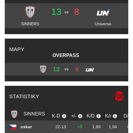
13
8
vs
SINNERS
Universe
MAPY
OVERPASS
13
8
vs
STATISTIKY
SINNERS
K-D
+/-
K/D
K/r
D/r
oskar
22-13
+9
1,69
1,04
0,