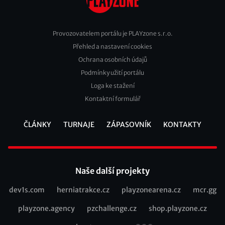
Provozovatelem portálu je PLAYzone s.r.o.
Přehled a nastavení cookies
Footer
Ochrana osobních údajů
2
Podmínky užití portálu
Loga ke stažení
Kontaktní formulář
ČLÁNKY
TURNAJE
ZÁPASOVNÍK
KONTAKTY
Footer
Naše další projekty
dev1s.com
herniatrakce.cz
playzonearena.cz
mcr.gg
Recommended
playzone.agency
pzchallenge.cz
shop.playzone.cz
links