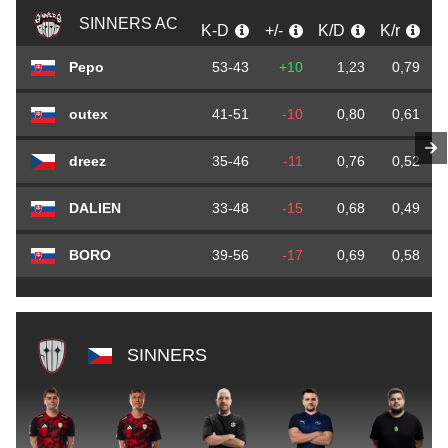
SINNERS AC
K-D
+/-
K/D
K/r
Pepo
53-43
+10
1,23
0,79
outex
41-51
-10
0,80
0,61
dreez
35-46
-11
0,76
0,52
DALIEN
33-48
-15
0,68
0,49
BORO
39-56
-17
0,69
0,58
SINNERS