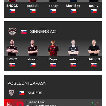
SHOCK
beastik
oskar
MoriiSko
majky
SINNERS AC
BORO
dreez
Pepo
outex
DALIEN
POSLEDNÍ ZÁPASY
SINNERS
Dynamo Eclot
3
-
0