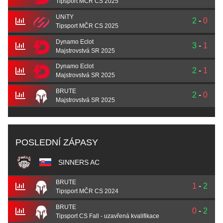
Tipsport MČR CS 2025
UNiTY
2
-
0
Tipsport MČR CS 2025
Dynamo Eclot
3
-
1
Majstrovstvá SR 2025
Dynamo Eclot
2
-
1
Majstrovstvá SR 2025
BRUTE
2
-
0
Majstrovstvá SR 2025
POSLEDNÍ ZÁPASY
SINNERS AC
BRUTE
1
-
2
Tipsport MČR CS 2024
BRUTE
0
-
2
Tipsport CS Fall - uzavřená kvalifikace