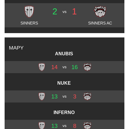
2
1
vs
SINNERS
SINNERS AC
MAPY
ANUBIS
14
16
vs
NUKE
13
3
vs
INFERNO
13
8
vs