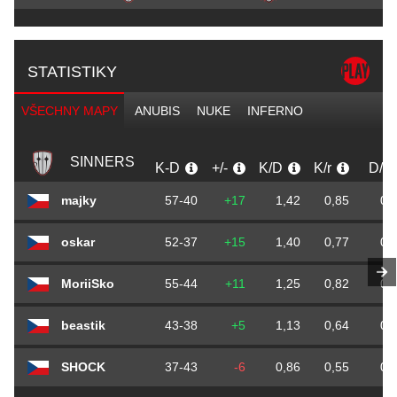
STATISTIKY
VŠECHNY MAPY
ANUBIS
NUKE
INFERNO
SINNERS
K-D
+/-
K/D
K/r
D/r
majky
57-40
+17
1,42
0,85
0,
oskar
52-37
+15
1,40
0,77
0,
MoriiSko
55-44
+11
1,25
0,82
0,
beastik
43-38
+5
1,13
0,64
0,
SHOCK
37-43
-6
0,86
0,55
0,