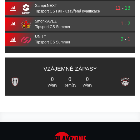
Sampi.NEXT
11
-
13
Tipsport CS Fall - uzavřená kvalifikace
$monk AVEZ
1
-
2
Tipsport CS Summer
UNiTY
2
-
1
Tipsport CS Summer
VZÁJEMNÉ ZÁPASY
0
0
0
Výhry
Remízy
Výhry