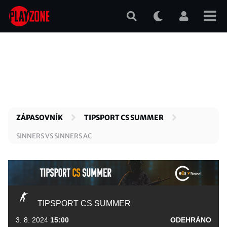
Přejít
k
hlavnímu
obsahu
ZÁPASOVNÍK
TIPSPORT CS SUMMER
SINNERS VS SINNERS AC
TIPSPORT CS SUMMER
3. 8. 2024
15:00
ODEHRÁNO