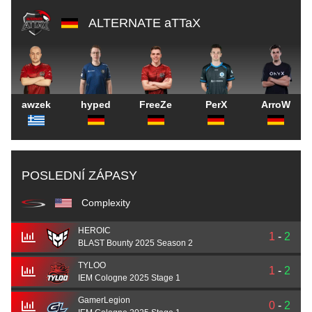
ALTERNATE aTTaX
awzek
hyped
FreeZe
PerX
ArroW
POSLEDNÍ ZÁPASY
Complexity
HEROIC
1
-
2
BLAST Bounty 2025 Season 2
TYLOO
1
-
2
IEM Cologne 2025 Stage 1
GamerLegion
0
-
2