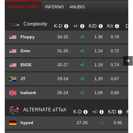
VŠECHNY MAPY
INFERNO
ANUBIS
Complexity
K-D
+/-
K/D
K/r
D/r
Floppy
34-25
+9
1,36
0,79
0
Grim
31-25
+6
1,24
0,72
0
EliGE
32-27
+5
1,18
0,74
0
JT
29-24
+5
1,20
0,67
0
hallzerk
26-24
+2
1,08
0,60
0
ALTERNATE aTTaX
K-D
+/-
K/D
K/
hyped
27-28
-1
0,96
0