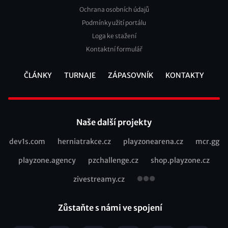
Footer
Ochrana osobních údajů
2
Podmínky užití portálu
Loga ke stažení
Kontaktní formulář
ČLÁNKY
TURNAJE
ZÁPASOVNÍK
KONTAKTY
Footer
Naše další projekty
dev1s.com
herniatrakce.cz
playzonearena.cz
mcr.gg
Recommended
playzone.agency
pzchallenge.cz
shop.playzone.cz
links
zivestreamy.cz
Zůstaňte s námi ve spojení