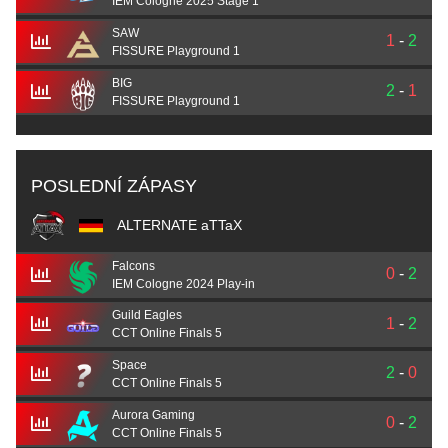
IEM Cologne 2025 Stage 1
SAW
1
-
2
FISSURE Playground 1
BIG
2
-
1
FISSURE Playground 1
POSLEDNÍ ZÁPASY
ALTERNATE aTTaX
Falcons
0
-
2
IEM Cologne 2024 Play-in
Guild Eagles
1
-
2
CCT Online Finals 5
Space
2
-
0
CCT Online Finals 5
Aurora Gaming
0
-
2
CCT Online Finals 5