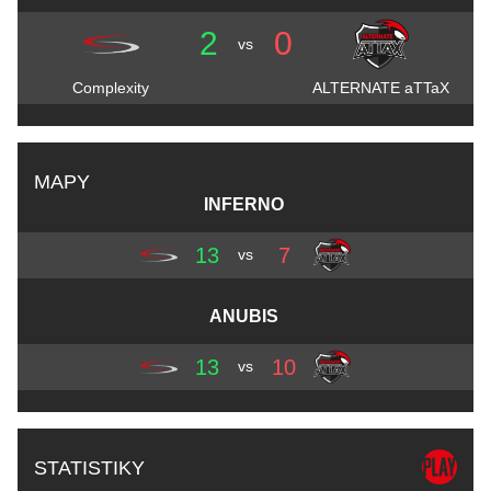
2
0
vs
Complexity
ALTERNATE aTTaX
MAPY
INFERNO
13
7
vs
ANUBIS
13
10
vs
STATISTIKY