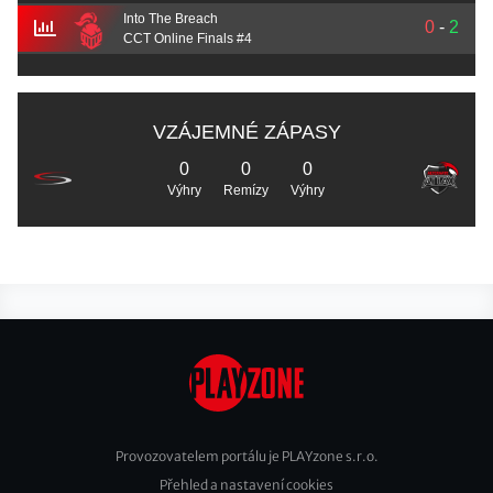
Into The Breach
0
-
2
CCT Online Finals #4
VZÁJEMNÉ ZÁPASY
0
0
0
Výhry
Remízy
Výhry
Provozovatelem portálu je PLAYzone s.r.o.
Přehled a nastavení cookies