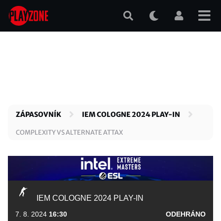
Přejít
k
hlavnímu
obsahu
ZÁPASOVNÍK
IEM COLOGNE 2024 PLAY-IN
COMPLEXITY VS ALTERNATE ATTAX
IEM COLOGNE 2024 PLAY-IN
7. 8. 2024
16:30
ODEHRÁNO