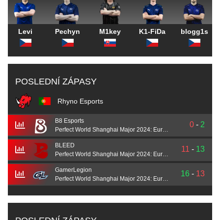
Levi
Pechyn
M1key
K1-FiDa
blogg1s
POSLEDNÍ ZÁPASY
Rhyno Esports
B8 Esports
0
-
2
Perfect World Shanghai Major 2024: European Qualifier A
BLEED
11
-
13
Perfect World Shanghai Major 2024: European Qualifier A
GamerLegion
16
-
13
Perfect World Shanghai Major 2024: European Qualifier A