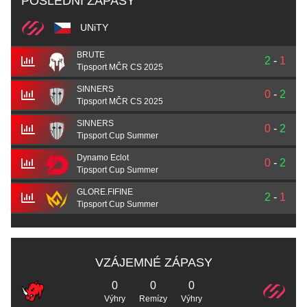
POSLEDNÍ ZÁPASY
UNiTY
BRUTE
2
-
1
Tipsport MČR CS 2025
SINNERS
0
-
2
Tipsport MČR CS 2025
SINNERS
0
-
2
Tipsport Cup Summer
Dynamo Eclot
0
-
2
Tipsport Cup Summer
GLORE.FIFINE
2
-
1
Tipsport Cup Summer
VZÁJEMNÉ ZÁPASY
0
0
0
Výhry
Remízy
Výhry