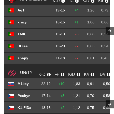
K-D
+/-
K/D
K/r
Ag1l
19-15
+4
1,26
0,79
krazy
16-15
+1
1,06
0,66
TMKj
13-19
-6
0,68
0,54
DDias
13-20
-7
0,65
0,54
snapy
11-18
-7
0,61
0,45
UNiTY
K-D
+/-
K/D
K/r
D/r
M1key
22-12
+10
1,83
0,91
0,50
Pechyn
17-14
+3
1,21
0,70
0,58
K1-FiDa
18-16
+2
1,12
0,75
0,66