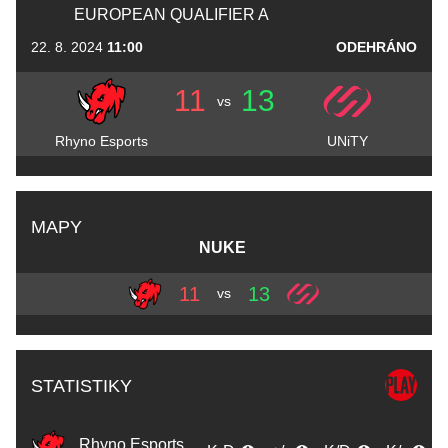
EUROPEAN QUALIFIER A
22. 8. 2024
11:00
ODEHRÁNO
11
13
vs
Rhyno Esports
UNiTY
MAPY
NUKE
11
13
vs
STATISTIKY
Rhyno Esports