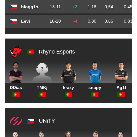
blogg1s
13-11
+2
1,18
0,54
0,45
Levi
16-20
-4
0,80
0,66
0,83
Rhyno Esports
DDias
TMKj
krazy
snapy
Ag1l
UNiTY