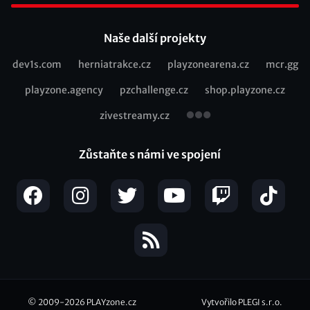
Naše další projekty
dev1s.com
herniatrakce.cz
playzonearena.cz
mcr.gg
Recommended
playzone.agency
pzchallenge.cz
shop.playzone.cz
links
zivestreamy.cz
Zůstaňte s námi ve spojení
© 2009-2026
PLAYzone.cz
Vytvořilo PLEGI s.r.o.