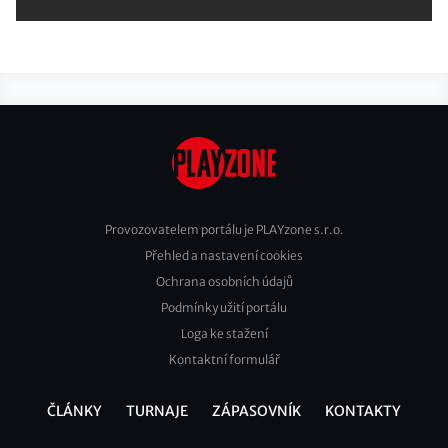
Provozovatelem portálu je PLAYzone s.r.o.
Přehled a nastavení cookies
Footer
Ochrana osobních údajů
2
Podmínky užití portálu
Loga ke stažení
Kontaktní formulář
ČLÁNKY
TURNAJE
ZÁPASOVNÍK
KONTAKTY
Footer