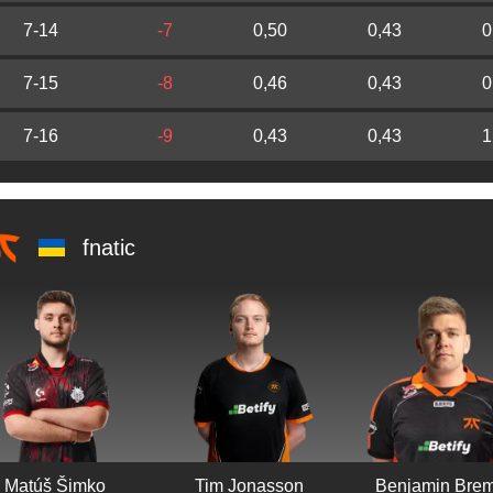
7-14
-7
0,50
0,43
0
7-15
-8
0,46
0,43
0
7-16
-9
0,43
0,43
1
fnatic
Matúš Šimko
Tim Jonasson
Benjamin Bre