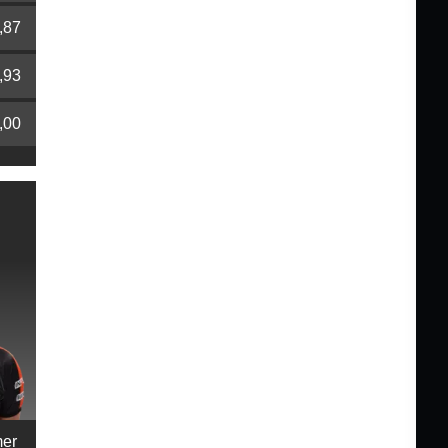
,87
,93
,00
mer