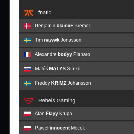
fnatic
Benjamin
blameF
Bremer
Tim
nawwk
Jonasson
Alexandre
bodyy
Pianaro
Matúš
MATYS
Šimko
Freddy
KRIMZ
Johansson
Rebels Gaming
Alan
Flayy
Krupa
Paweł
innocent
Mocek