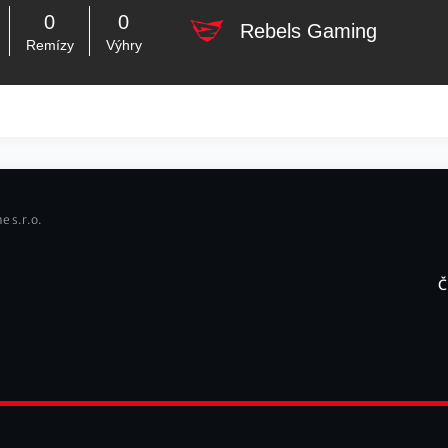
0
0
Rebels Gaming
Remízy
Výhry
e s.r.o.
Č
F