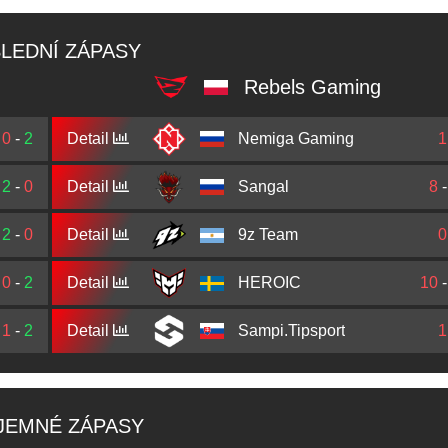
LEDNÍ ZÁPASY
Rebels Gaming
0
-
2
Detail
Nemiga Gaming
1
2
-
0
Detail
Sangal
8
2
-
0
Detail
9z Team
0
0
-
2
Detail
HEROIC
10
1
-
2
Detail
Sampi.Tipsport
1
JEMNÉ ZÁPASY