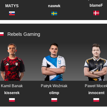
blameF
MATYS
nawwk
Rebels Gaming
Kamil Banak
Patryk Woźniak
Paweł Moce
kisserek
olimp
innocent