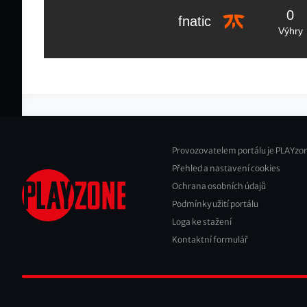
0
fnatic
Výhry
Provozovatelem portálu je PLAYzon
Přehled a nastavení cookies
Footer
Ochrana osobních údajů
2
Podmínky užití portálu
Loga ke stažení
Kontaktní formulář