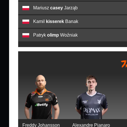
Mariusz
casey
Jarząb
Kamil
kisserek
Banak
Patryk
olimp
Woźniak
Freddy Johansson
Alexandre Pianaro