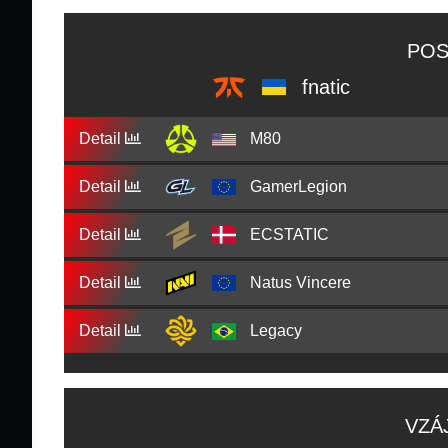
POS
fnatic
Detail
M80
Detail
GamerLegion
Detail
ECSTATIC
Detail
Natus Vincere
Detail
Legacy
VZÁ