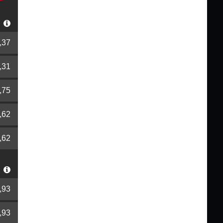
r
,37
,31
,75
,62
,62
r
,93
,93