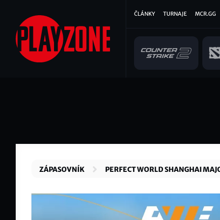
Přejít
Hlavní
ČLÁNKY
TURNAJE
MCR.GG
k
hlavnímu
navigace
obsahu
ZÁPASOVNÍK
PERFECT WORLD SHANGHAI MAJ
RMR A