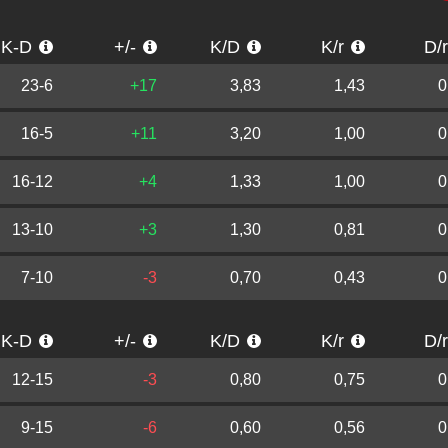
K-D
+/-
K/D
K/r
D/
23-6
+17
3,83
1,43
0
16-5
+11
3,20
1,00
0
16-12
+4
1,33
1,00
0
13-10
+3
1,30
0,81
0
7-10
-3
0,70
0,43
0
K-D
+/-
K/D
K/r
D/
12-15
-3
0,80
0,75
0
9-15
-6
0,60
0,56
0