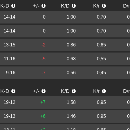
K-D
+/-
K/D
K/r
D/
14-14
0
1,00
0,70
0
14-14
0
1,00
0,70
0
13-15
-2
0,86
0,65
0
11-16
-5
0,68
0,55
0
9-16
-7
0,56
0,45
0
K-D
+/-
K/D
K/r
D/
19-12
+7
1,58
0,95
0
19-13
+6
1,46
0,95
0