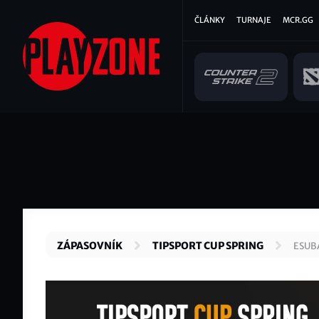
Přejít
Hlavní
ČLÁNKY
TURNAJE
MCR.GG
k
hlavnímu
navigace
obsahu
ZÁPASOVNÍK
TIPSPORT CUP SPRING
ESUB