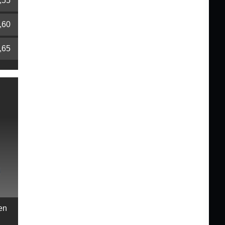
,55
,60
,65
en