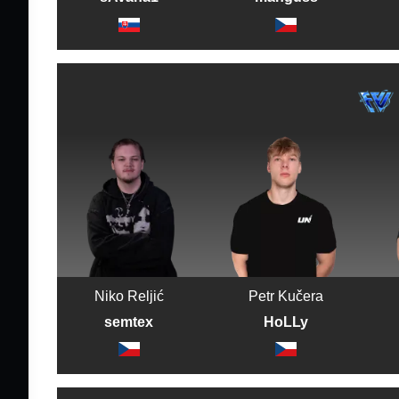
Niko Reljić
Petr Kučera
semtex
HoLLy