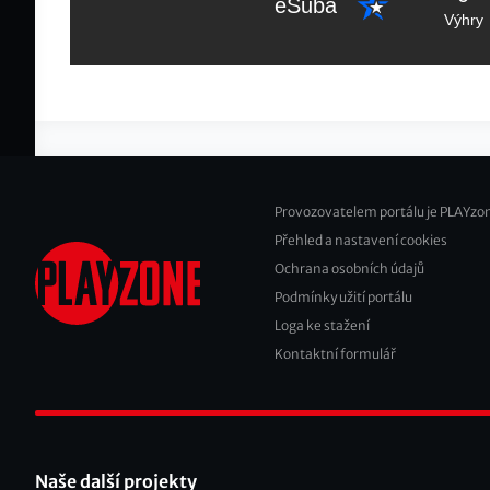
eSuba
Výhry
Provozovatelem portálu je PLAYzon
Přehled a nastavení cookies
Footer
Ochrana osobních údajů
2
Podmínky užití portálu
Loga ke stažení
Kontaktní formulář
Naše další projekty