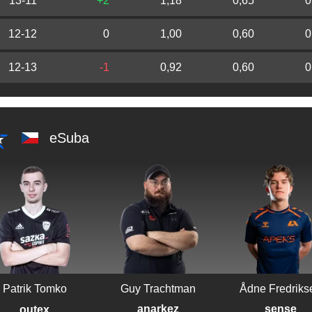
13-11
+2
1,18
0,65
0
12-12
0
1,00
0,60
0
12-13
-1
0,92
0,60
0
eSuba
Patrik Tomko
Guy Trachtman
Ådne Fredriks
anarkez
sense
outex