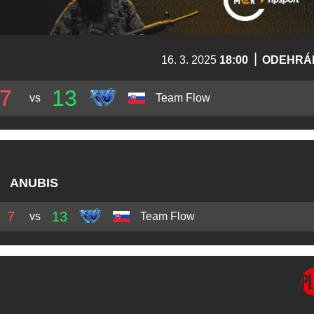
|
16. 3. 2025
18:00
ODEHRÁ
7
13
vs
Team Flow
ANUBIS
7
13
vs
Team Flow