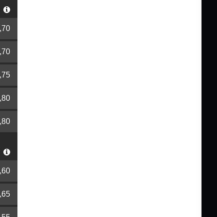
r
,70
,70
,75
,80
,80
r
,60
,65