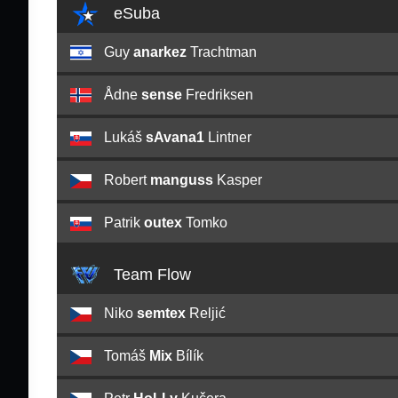
eSuba
Guy
anarkez
Trachtman
Ådne
sense
Fredriksen
Lukáš
sAvana1
Lintner
Robert
manguss
Kasper
Patrik
outex
Tomko
Team Flow
Niko
semtex
Reljić
Tomáš
Mix
Bílík