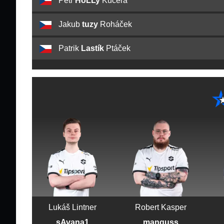
Petr
HoLLy
Kučera
Jakub
tuzy
Roháček
Patrik
Lastík
Ptáček
Lukáš Lintner
Robert Kasper
sAvana1
manguss