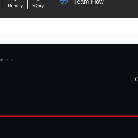
Team Flow
Remízy
Výhry
e s.r.o.
Č
F