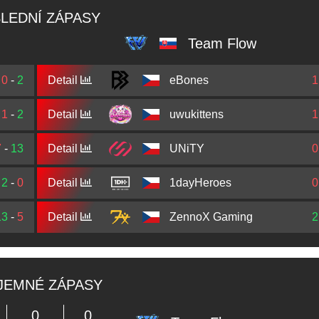
LEDNÍ ZÁPASY
Team Flow
0
-
2
Detail
eBones
1
1
-
2
Detail
uwukittens
1
7
-
13
Detail
UNiTY
0
2
-
0
Detail
1dayHeroes
0
13
-
5
Detail
ZennoX Gaming
2
JEMNÉ ZÁPASY
0
0