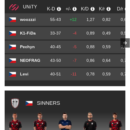
UNiTY
K-D
+/-
K/D
K/r
D/r
woozzzi
55-43
+12
1,27
0,82
0,64
K1-FiDa
33-37
-4
0,89
0,49
0,55
Pechyn
40-45
-5
0,88
0,59
0,67
NEOFRAG
43-50
-7
0,86
0,64
0,74
Levi
40-51
-11
0,78
0,59
0,76
SINNERS