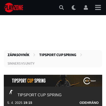
Přejít
k
hlavnímu
obsahu
ZÁPASOVNÍK
TIPSPORT CUP SPRING
SINNERS VS UNITY
TIPSPORT CUP SPRING
5. 4. 2025
19:15
ODEHRÁNO