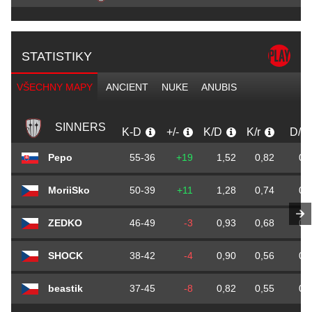
STATISTIKY
VŠECHNY MAPY
ANCIENT
NUKE
ANUBIS
SINNERS
K-D
+/-
K/D
K/r
D/r
Pepo
55-36
+19
1,52
0,82
0,
MoriiSko
50-39
+11
1,28
0,74
0,
ZEDKO
46-49
-3
0,93
0,68
0,
SHOCK
38-42
-4
0,90
0,56
0,
beastik
37-45
-8
0,82
0,55
0,