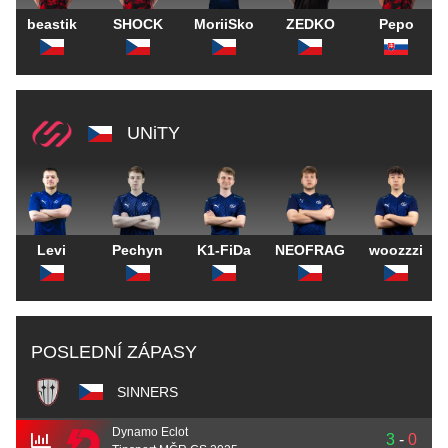
beastik
SHOCK
MoriiSko
ZEDKO
Pepo
UNiTY
Levi
Pechyn
K1-FiDa
NEOFRAG
woozzzi
POSLEDNÍ ZÁPASY
SINNERS
Dynamo Eclot
3
-
0