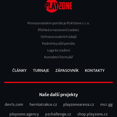
Provozovatelem portálu je PLAYzone s.r.o.
Přehled a nastavení cookies
Footer
Ochrana osobních údajů
2
Podmínky užití portálu
Loga ke stažení
Kontaktní formulář
ČLÁNKY
TURNAJE
ZÁPASOVNÍK
KONTAKTY
Footer
Naše další projekty
dev1s.com
herniatrakce.cz
playzonearena.cz
mcr.gg
Recommended
playzone.agency
pzchallenge.cz
shop.playzone.cz