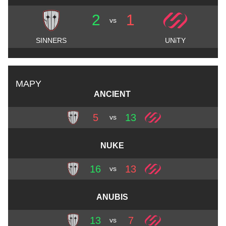
2
1
vs
SINNERS
UNiTY
MAPY
ANCIENT
5
13
vs
NUKE
16
13
vs
ANUBIS
13
7
vs