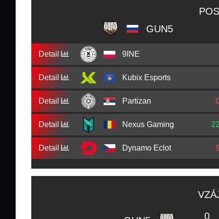
POS
GUN5
Detail
9INE
Detail
Kubix Esports
Detail
Partizan
Detail
Nexus Gaming
2
Detail
Dynamo Eclot
VZÁ
0