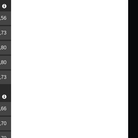
r
,56
,73
,80
,80
,73
r
,66
,70