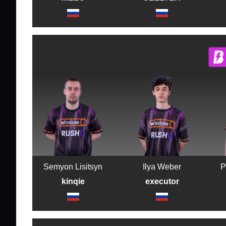
Semyon Lisitsyn
Ilya Weber
P
kinqie
executor