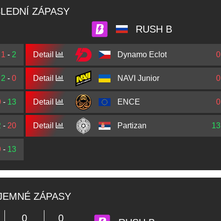
LEDNÍ ZÁPASY
RUSH B
1
-
2
Detail
Dynamo Eclot
0
2
-
0
Detail
NAVI Junior
0
0
-
13
Detail
ENCE
0
2
-
20
Detail
Partizan
13
9
-
13
JEMNÉ ZÁPASY
0
0