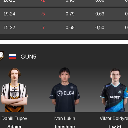
20-21
-1
0,95
0,66
0
19-24
-5
0,79
0,63
0
15-22
-7
0,68
0,50
0
GUN5
Daniil Tupov
Ivan Lukin
Viktor Boldyr
Sdaim
fineshine
Lack1