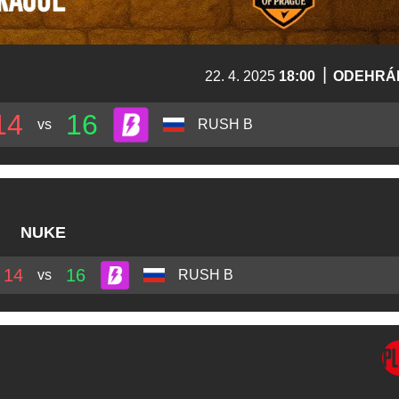
|
22. 4. 2025
18:00
ODEHRÁ
14
16
vs
RUSH B
NUKE
14
16
vs
RUSH B