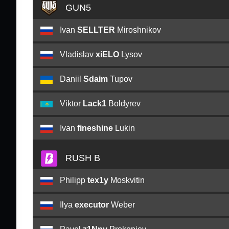
GUN5
Ivan
SELLTER
Miroshnikov
Vladislav
xiELO
Lysov
Daniil
Sdaim
Tupov
Viktor
Lack1
Boldyrev
Ivan
fineshine
Lukin
RUSH B
Philipp
tex1y
Moskvitin
Ilya
executor
Weber