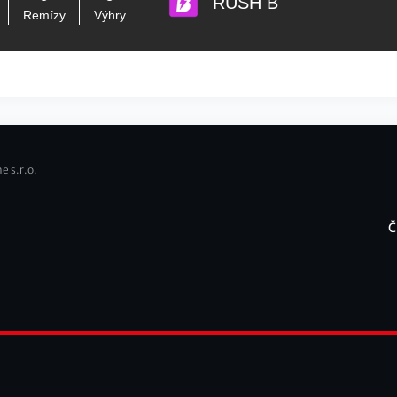
RUSH B
Remízy
Výhry
e s.r.o.
Č
F