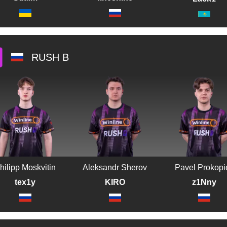
RUSH B
hilipp Moskvitin
Aleksandr Sherov
Pavel Prokopi
tex1y
KIRO
z1Nny