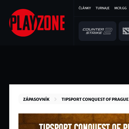
Přejít
Hlavní
ČLÁNKY
TURNAJE
MCR.GG
k
hlavnímu
navigace
obsahu
ZÁPASOVNÍK
TIPSPORT CONQUEST OF PRAGUE