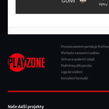
GUN5
Výhry
Provozovatelem portálu je PLAYzon
Přehled a nastavení cookies
Footer
Ochrana osobních údajů
2
Podmínky užití portálu
Loga ke stažení
Kontaktní formulář
Naše další projekty