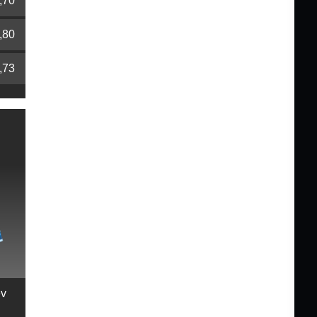
,70
,80
,73
ev