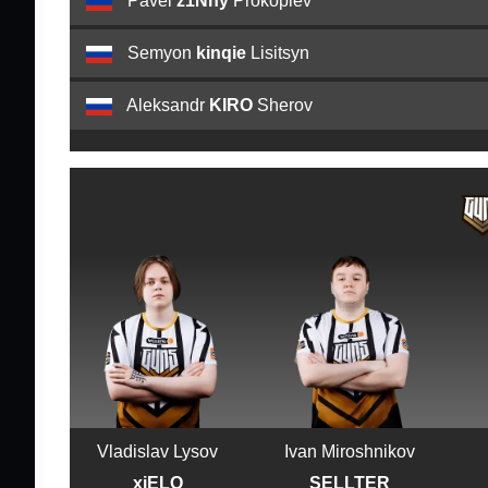
Pavel
z1Nny
Prokopiev
Semyon
kinqie
Lisitsyn
Aleksandr
KIRO
Sherov
Vladislav Lysov
Ivan Miroshnikov
xiELO
SELLTER