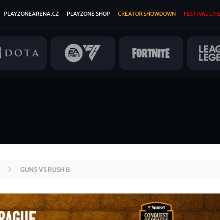
PLAYZONEARENA.CZ
PLAYZONE SHOP
CREATOR SHOWDOWN
FESTIVAL LIFE
GUN5 VS RUSH B