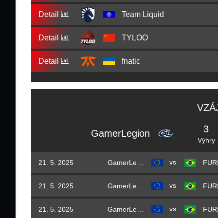
Detail
Team Liquid
Detail
TYLOO
Detail
fnatic
VZÁ
3
GamerLegion
Výhry
vs
21. 5. 2025
GamerLegion
FUR
vs
21. 5. 2025
GamerLegion
FUR
vs
21. 5. 2025
GamerLegion
FUR