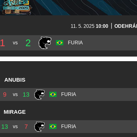
|
11. 5. 2025
10:00
ODEHRÁ
1
2
vs
FURIA
ANUBIS
9
13
vs
FURIA
MIRAGE
13
7
vs
FURIA