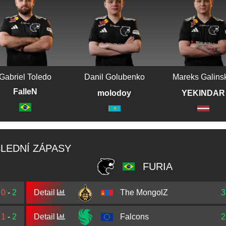
Gabriel Toledo
Danil Golubenko
Mareks Galins
FalleN
molodoy
YEKINDAR
LEDNÍ ZÁPASY
FURIA
0
-
2
Detail
The MongolZ
3
1
-
2
Detail
Falcons
2