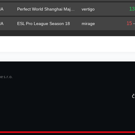
13
Perfect World Shanghai Major 2024 Opening Stage
vertigo
IA
15
ESL Pro League Season 18
mirage
IA
e s.r.o.
Č
F