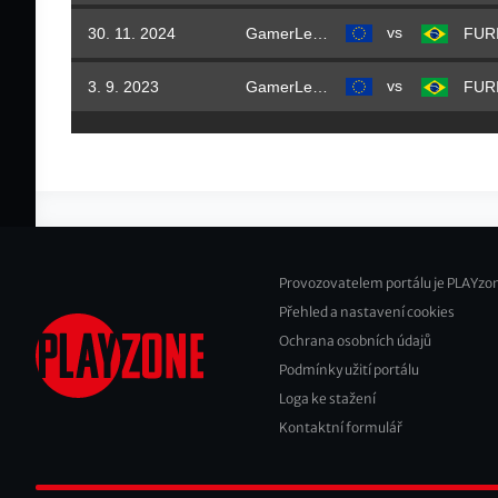
vs
30. 11. 2024
GamerLegion
FUR
vs
3. 9. 2023
GamerLegion
FUR
Provozovatelem portálu je PLAYzon
Přehled a nastavení cookies
Footer
Ochrana osobních údajů
2
Podmínky užití portálu
Loga ke stažení
Kontaktní formulář