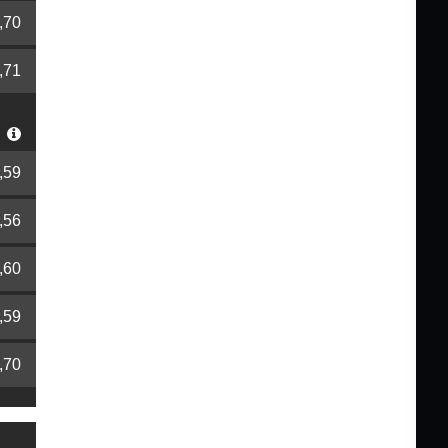
,70
,71
r
,59
,56
,60
,59
,70