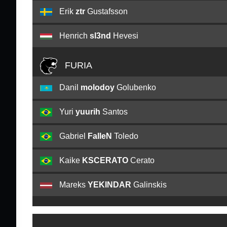
Erik
ztr
Gustafsson
Henrich
sl3nd
Hevesi
FURIA
Danil
molodoy
Golubenko
Yuri
yuurih
Santos
Gabriel
FalleN
Toledo
Kaike
KSCERATO
Cerato
Mareks
YEKINDAR
Galinskis