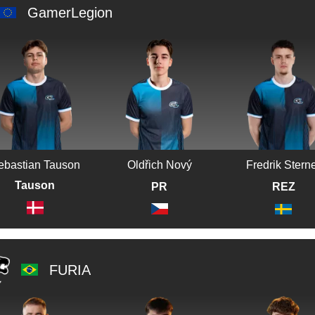
GamerLegion
ebastian Tauson
Oldřich Nový
Fredrik Stern
Tauson
PR
REZ
FURIA