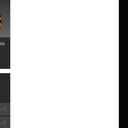
kis
-
2
-
0