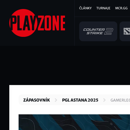
Přejít
Hlavní
ČLÁNKY
TURNAJE
MCR.GG
k
hlavnímu
navigace
obsahu
ZÁPASOVNÍK
PGL ASTANA 2025
GAMERLEG