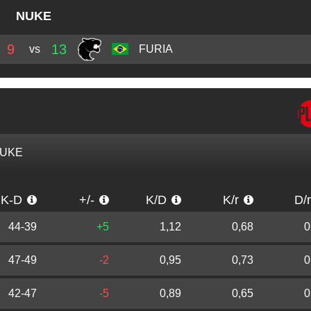
NUKE
9
13
vs
FURIA
UKE
K-D
+/-
K/D
K/r
D/
44-39
+5
1,12
0,68
0
47-49
-2
0,95
0,73
0
42-47
-5
0,89
0,65
0