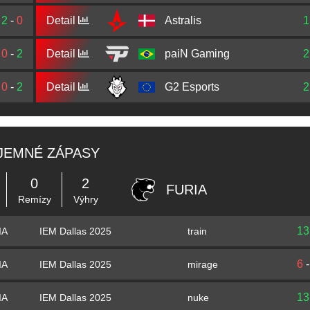
2
-
0
Detail
Astralis
1
0
-
2
Detail
paiN Gaming
2
0
-
2
Detail
G2 Esports
2
JEMNÉ ZÁPASY
0
2
FURIA
Remízy
Výhry
13
IEM Dallas 2025
train
IA
6
IEM Dallas 2025
mirage
IA
13
IEM Dallas 2025
nuke
IA