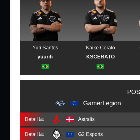
Yuri Santos
Kaike Cerato
yuurih
KSCERATO
POS
GamerLegion
Detail
Astralis
Detail
G2 Esports