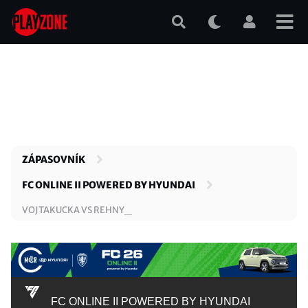
Přejít
k
hlavnímu
obsahu
ZÁPASOVNÍK
FC ONLINE II POWERED BY HYUNDAI
VOJTAKUCKA VS REHNY_
FC ONLINE II POWERED BY HYUNDAI