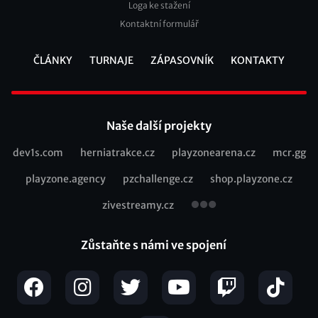
Loga ke stažení
Kontaktní formulář
ČLÁNKY
TURNAJE
ZÁPASOVNÍK
KONTAKTY
Footer
Naše další projekty
dev1s.com
herniatrakce.cz
playzonearena.cz
mcr.gg
Recommended
playzone.agency
pzchallenge.cz
shop.playzone.cz
links
zivestreamy.cz
Zůstaňte s námi ve spojení