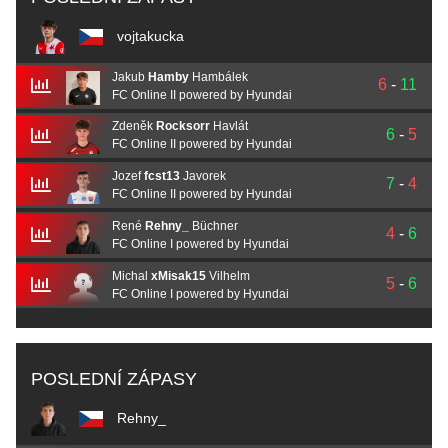
vojtakucka
Jakub
Hamby
Hambálek
6
-
11
FC Online II powered by Hyundai
Zdeněk
Rocksorr
Havlát
6
-
5
FC Online II powered by Hyundai
Jozef
fcst13
Javorek
7
-
4
FC Online II powered by Hyundai
René
Rehny_
Büchner
4
-
6
FC Online I powered by Hyundai
Michal
xMisak15
Vilhelm
5
-
6
FC Online I powered by Hyundai
POSLEDNÍ ZÁPASY
Rehny_