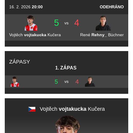
16. 2. 2026
20:00
ODEHRÁNO
5
4
vs
Vojtěch
vojtakucka
Kučera
René
Rehny_
Büchner
ZÁPASY
1. ZÁPAS
5
4
vs
Vojtěch
vojtakucka
Kučera