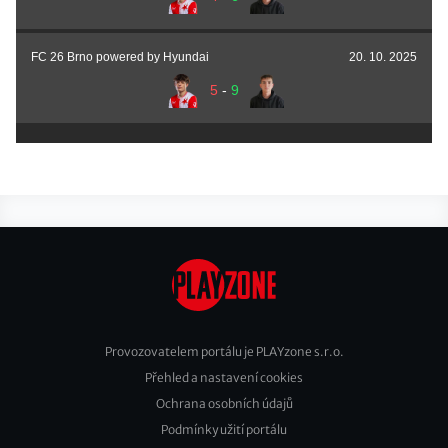
FC 26 Brno powered by Hyundai
20. 10. 2025
5
-
9
Provozovatelem portálu je PLAYzone s.r.o.
Přehled a nastavení cookies
Footer
Ochrana osobních údajů
2
Podmínky užití portálu