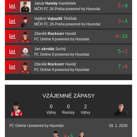
Jakub
Hamby
Hambálek
5
-
9
MČR FC 26 Praha powered by Hyundai
Vojtěch
Vojtaa96
Třešňák
3
-
4
MČR FC 26 Praha powered by Hyundai
Zdeněk
Rocksorr
Havlát
4
-
10
FC Online II powered by Hyundai
Jan
skrolda
Suchý
5
-
2
FC Online II powered by Hyundai
Zdeněk
Rocksorr
Havlát
7
-
6
FC Online II powered by Hyundai
VZÁJEMNÉ ZÁPASY
0
0
2
Výhry
Remízy
Výhry
FC Online I powered by Hyundai
28. 1. 2026
4
-
6