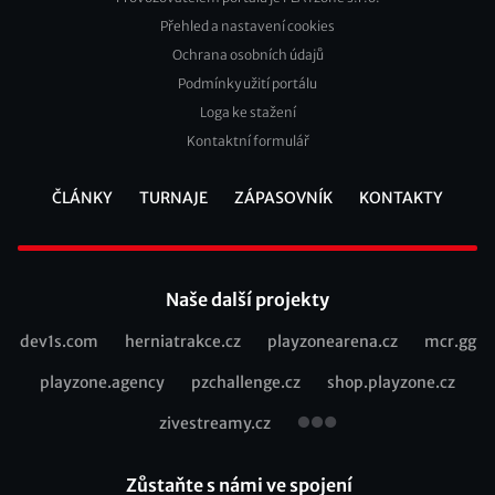
Přehled a nastavení cookies
Footer
Ochrana osobních údajů
2
Podmínky užití portálu
Loga ke stažení
Kontaktní formulář
ČLÁNKY
TURNAJE
ZÁPASOVNÍK
KONTAKTY
Footer
Naše další projekty
dev1s.com
herniatrakce.cz
playzonearena.cz
mcr.gg
Recommended
playzone.agency
pzchallenge.cz
shop.playzone.cz
links
zivestreamy.cz
Zůstaňte s námi ve spojení