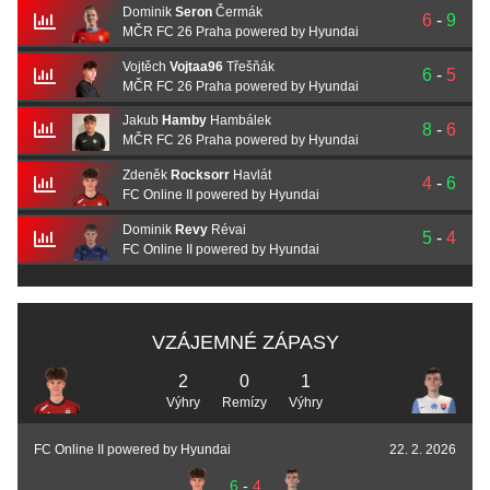
Dominik
Seron
Čermák
6
-
9
MČR FC 26 Praha powered by Hyundai
Vojtěch
Vojtaa96
Třešňák
6
-
5
MČR FC 26 Praha powered by Hyundai
Jakub
Hamby
Hambálek
8
-
6
MČR FC 26 Praha powered by Hyundai
Zdeněk
Rocksorr
Havlát
4
-
6
FC Online II powered by Hyundai
Dominik
Revy
Révai
5
-
4
FC Online II powered by Hyundai
VZÁJEMNÉ ZÁPASY
2
0
1
Výhry
Remízy
Výhry
FC Online II powered by Hyundai
22. 2. 2026
6
-
4