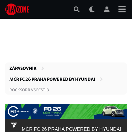
Přejít
k
hlavnímu
obsahu
ZÁPASOVNÍK
MČR FC 26 PRAHA POWERED BY HYUNDAI
ROCKSORR VS FCST13
MČR FC 26 PRAHA POWERED BY HYUNDAI