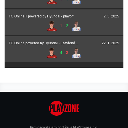
FC Online II powered by Hyundai - playoff
2. 3. 2025
1
-
2
FC Online powered by Hyundai - uzavřená kvalifikace
22. 1. 2025
4
-
3
Provozovatelem portálu je PLAYzone s.r.o.