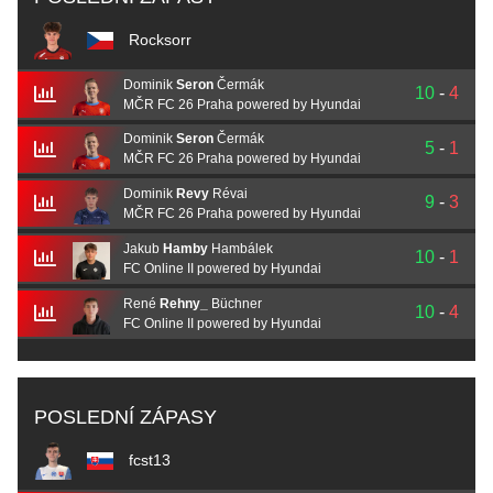
Rocksorr
Dominik
Seron
Čermák
10
-
4
MČR FC 26 Praha powered by Hyundai
Dominik
Seron
Čermák
5
-
1
MČR FC 26 Praha powered by Hyundai
Dominik
Revy
Révai
9
-
3
MČR FC 26 Praha powered by Hyundai
Jakub
Hamby
Hambálek
10
-
1
FC Online II powered by Hyundai
René
Rehny_
Büchner
10
-
4
FC Online II powered by Hyundai
POSLEDNÍ ZÁPASY
fcst13