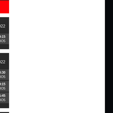
022
9:15
BO5
022
0:30
BO5
9:15
BO5
6:45
BO5