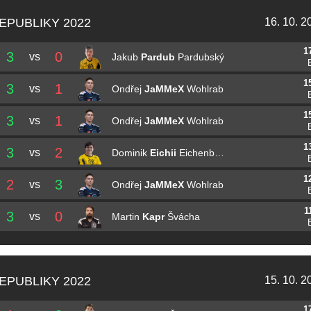
EPUBLIKY 2022
16. 10. 2
1
3
0
vs
Jakub
Pardub
Pardubský
1
3
1
vs
Ondřej
JaMMeX
Wohlrab
1
3
1
vs
Ondřej
JaMMeX
Wohlrab
1
3
2
vs
Dominik
Eichii
Eichenberger
1
2
3
vs
Ondřej
JaMMeX
Wohlrab
1
3
0
vs
Martin
Kapr
Švácha
EPUBLIKY 2022
15. 10. 2
1