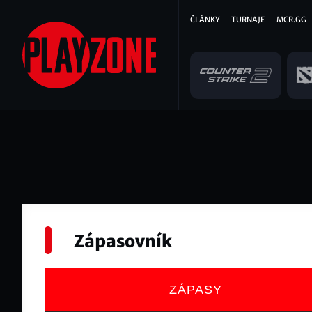
Přejít
Hlavní
ČLÁNKY
TURNAJE
MCR.GG
k
hlavnímu
navigace
obsahu
Zápasovník
ZÁPASY