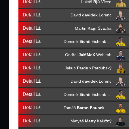
Detail
Lukáš
Rjú
Vícen
Detail
David
davidek
Lorenc
Detail
Martin
Kapr
Švácha
Detail
Dominik
Eichii
Eichenberger
Detail
Ondřej
JaMMeX
Wohlrab
Detail
Jakub
Pardub
Pardubský
Detail
David
davidek
Lorenc
Detail
Dominik
Eichii
Eichenberger
Detail
Tomáš
Baron Fousek
Hříva
Detail
Matyáš
Matty
Kalužný