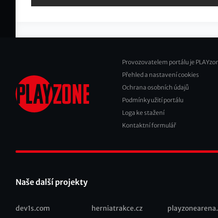
Provozovatelem portálu je PLAYzon
Přehled a nastavení cookies
Footer
Ochrana osobních údajů
2
Podmínky užití portálu
Loga ke stažení
Kontaktní formulář
Naše další projekty
dev1s.com
herniatrakce.cz
playzonearena.