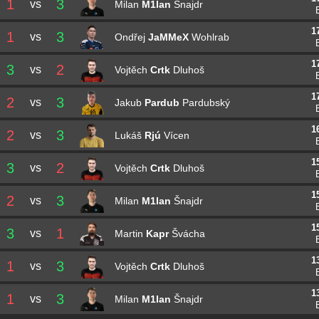
1
3
vs
Milan
M1lan
Šnajdr
1
1
3
vs
Ondřej
JaMMeX
Wohlrab
1
3
2
vs
Vojtěch
Crtk
Dluhoš
1
2
3
vs
Jakub
Pardub
Pardubský
1
2
3
vs
Lukáš
Rjú
Vícen
1
3
2
vs
Vojtěch
Crtk
Dluhoš
1
2
3
vs
Milan
M1lan
Šnajdr
1
3
1
vs
Martin
Kapr
Švácha
1
1
3
vs
Vojtěch
Crtk
Dluhoš
1
1
3
vs
Milan
M1lan
Šnajdr