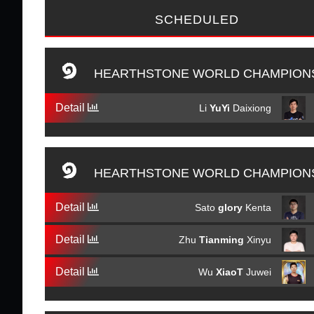
SCHEDULED
HEARTHSTONE WORLD CHAMPIONS
Detail
Li
YuYi
Daixiong
HEARTHSTONE WORLD CHAMPIONS
Detail
Sato
glory
Kenta
Detail
Zhu
Tianming
Xinyu
Detail
Wu
XiaoT
Juwei