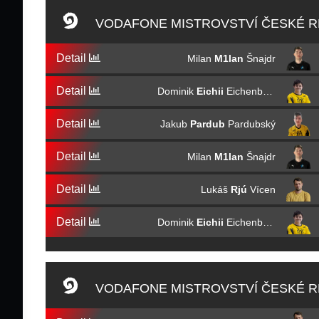
VODAFONE MISTROVSTVÍ ČESKÉ R
Detail
Milan
M1lan
Šnajdr
Detail
Dominik
Eichii
Eichenberger
Detail
Jakub
Pardub
Pardubský
Detail
Milan
M1lan
Šnajdr
Detail
Lukáš
Rjú
Vícen
Detail
Dominik
Eichii
Eichenberger
VODAFONE MISTROVSTVÍ ČESKÉ R