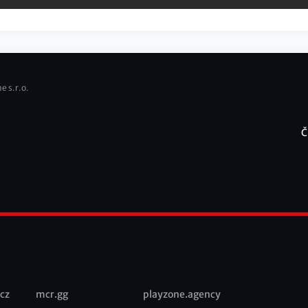
e s.r.o.
Č
F
cz
mcr.gg
playzone.agency