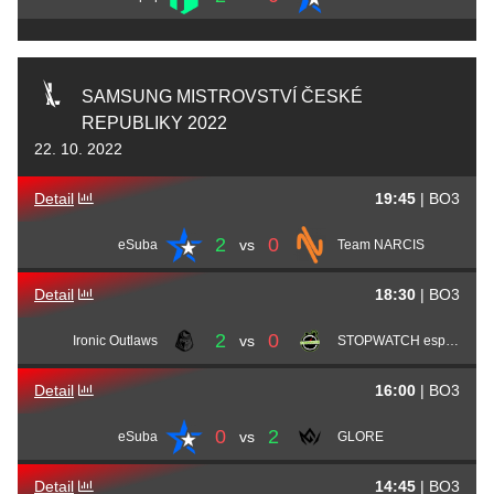
SAMSUNG MISTROVSTVÍ ČESKÉ
REPUBLIKY 2022
22. 10. 2022
Detail
19:45
|
BO3
2
0
vs
eSuba
Team NARCIS
Detail
18:30
|
BO3
2
0
vs
Ironic Outlaws
STOPWATCH esports
Detail
16:00
|
BO3
0
2
vs
eSuba
GLORE
Detail
14:45
|
BO3