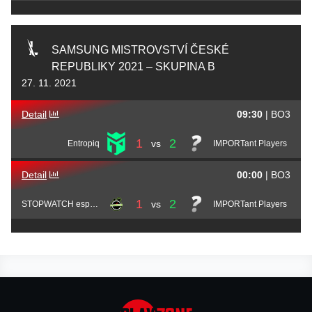
SAMSUNG MISTROVSTVÍ ČESKÉ
REPUBLIKY 2021 – SKUPINA B
27. 11. 2021
Detail
09:30
|
BO3
1
2
vs
Entropiq
IMPORTant Players
Detail
00:00
|
BO3
1
2
vs
STOPWATCH esports
IMPORTant Players