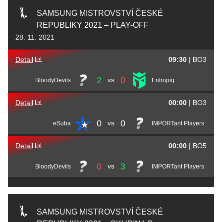
SAMSUNG MISTROVSTVÍ ČESKÉ
REPUBLIKY 2021 – PLAY-OFF
28. 11. 2021
Detail
09:30
|
BO3
2
0
vs
BloodyDevils
Entropiq
Detail
00:00
|
BO3
0
0
vs
eSuba
IMPORTant Players
Detail
00:00
|
BO5
0
3
vs
BloodyDevils
IMPORTant Players
SAMSUNG MISTROVSTVÍ ČESKÉ