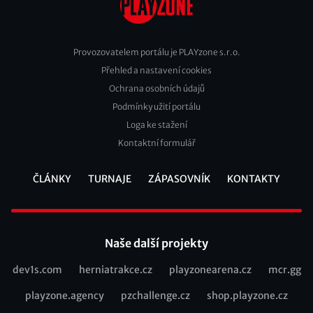
Provozovatelem portálu je PLAYzone s.r.o.
Přehled a nastavení cookies
Footer
Ochrana osobních údajů
2
Podmínky užití portálu
Loga ke stažení
Kontaktní formulář
ČLÁNKY
TURNAJE
ZÁPASOVNÍK
KONTAKTY
Footer
Naše další projekty
dev1s.com
herniatrakce.cz
playzonearena.cz
mcr.gg
Recommended
playzone.agency
pzchallenge.cz
shop.playzone.cz
links