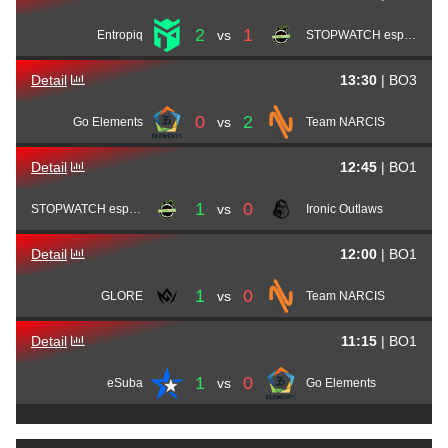
2
1
vs
Entropiq
STOPWATCH esports
Detail
13:30
|
BO3
0
2
vs
Go Elements
Team NARCIS
Detail
12:45
|
BO1
1
0
vs
STOPWATCH esports
Ironic Outlaws
Detail
12:00
|
BO1
1
0
vs
GLORE
Team NARCIS
Detail
11:15
|
BO1
1
0
vs
eSuba
Go Elements