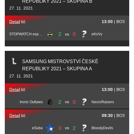
REPUBLIKY 2021 – SKUPINA B
27. 11. 2021
Detail
13:00
|
BO3
2
0
vs
STOPWATCH esports
eKoVy
SAMSUNG MISTROVSTVÍ ČESKÉ
REPUBLIKY 2021 – SKUPINA A
27. 11. 2021
Detail
13:00
|
BO3
2
0
vs
Ironic Outlaws
NecroRaisers
Detail
09:30
|
BO3
0
2
vs
eSuba
BloodyDevils