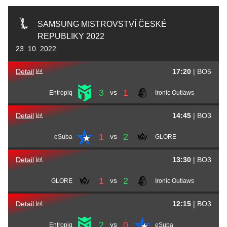
SAMSUNG MISTROVSTVÍ ČESKÉ
REPUBLIKY 2022
23. 10. 2022
Detail
17:20
|
BO5
3
1
vs
Entropiq
Ironic Outlaws
Detail
14:45
|
BO3
1
2
vs
eSuba
GLORE
Detail
13:30
|
BO3
1
2
vs
GLORE
Ironic Outlaws
Detail
12:15
|
BO3
2
0
vs
Entropiq
eSuba