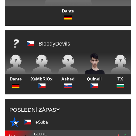
Dante
BloodyDevils
Dante
XeMbRiOx
Ashed
Quinell
TX
POSLEDNÍ ZÁPASY
eSuba
GLORE