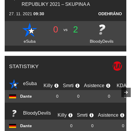
REPUBLIKY 2021 – SKUPINA A
27. 11. 2021
09:30
ODEHRÁNO
0
2
vs
eSuba
BloodyDevils
STATISTIKY
eSuba
Killy
Smrti
Asistence
KDA
Dante
0
0
0
0,0
BloodyDevils
Killy
Smrti
Asistence
Dante
0
0
0