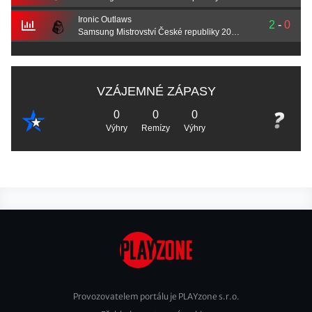
Ironic Outlaws
2
-
0
Samsung Mistrovství České republiky 2021 – skupina A
VZÁJEMNÉ ZÁPASY
0
0
0
Výhry
Remízy
Výhry
Provozovatelem portálu je PLAYzone s.r.o.