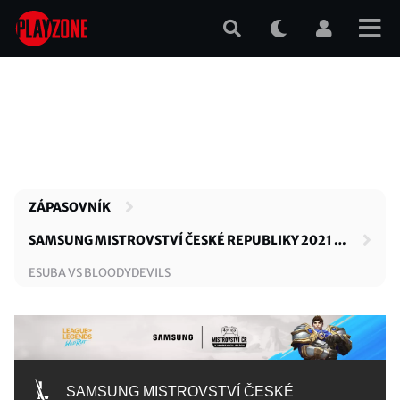
Přejít
k
hlavnímu
obsahu
ZÁPASOVNÍK
SAMSUNG MISTROVSTVÍ ČESKÉ REPUBLIKY 2021 –
SKUPINA A
ESUBA VS BLOODYDEVILS
SAMSUNG MISTROVSTVÍ ČESKÉ