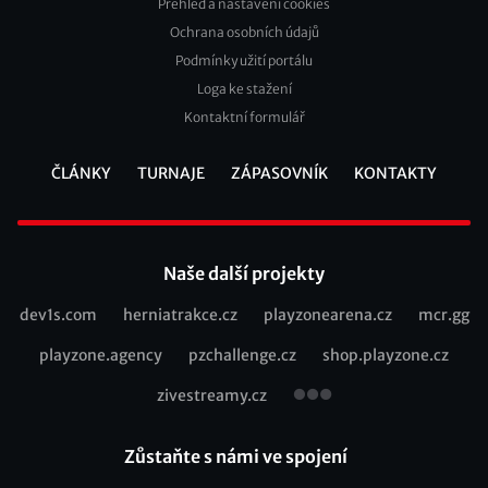
Přehled a nastavení cookies
Footer
Ochrana osobních údajů
2
Podmínky užití portálu
Loga ke stažení
Kontaktní formulář
ČLÁNKY
TURNAJE
ZÁPASOVNÍK
KONTAKTY
Footer
Naše další projekty
dev1s.com
herniatrakce.cz
playzonearena.cz
mcr.gg
Recommended
playzone.agency
pzchallenge.cz
shop.playzone.cz
links
zivestreamy.cz
Zůstaňte s námi ve spojení