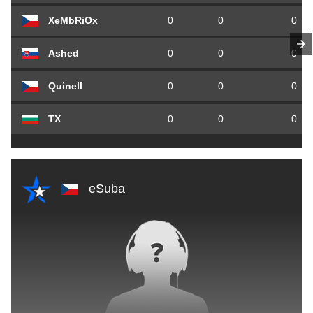
XeMbRiOx
0
0
0
Ashed
0
0
0
Quinell
0
0
0
TX
0
0
0
eSuba