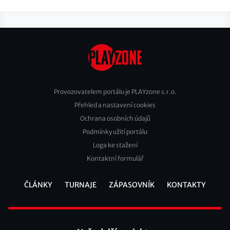
Provozovatelem portálu je PLAYzone s.r.o.
Přehled a nastavení cookies
Footer
Ochrana osobních údajů
2
Podmínky užití portálu
Loga ke stažení
Kontaktní formulář
ČLÁNKY
TURNAJE
ZÁPASOVNÍK
KONTAKTY
Footer