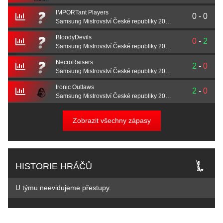
IMPORTant Players
0
-
0
Samsung Mistrovství České republiky 2021 – play-off
BloodyDevils
0
-
2
Samsung Mistrovství České republiky 2021 – skupina A
NecroRaisers
2
-
0
Samsung Mistrovství České republiky 2021 – skupina A
Ironic Outlaws
2
-
0
Samsung Mistrovství České republiky 2021 – skupina A
Zobrazit všechny zápasy
HISTORIE HRÁČŮ
U týmu neevidujeme přestupy.