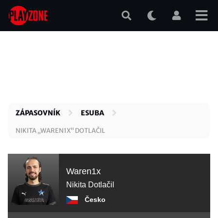
Přejít
k
hlavnímu
obsahu
ZÁPASOVNÍK
ESUBA
NIKITA „WAREN1X“ DOTLAČIL
Waren1x
Nikita Dotlačil
Česko