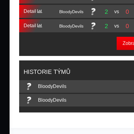
2
0
Detail
vs
BloodyDevils
2
0
Detail
vs
BloodyDevils
Zobr
HISTORIE TÝMŮ
BloodyDevils
BloodyDevils