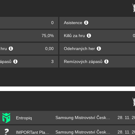
0
Asistence
75,0%
Killů za hru
0
a hru
0,00
Odehraných her
zápasů
3
Remízových zápasů
Samsung Mistrovství České republiky 2021 – play-off
28. 11. 
Entropiq
Samsung Mistrovství České republiky 2021 – play-off
28. 11. 
IMPORTant Players