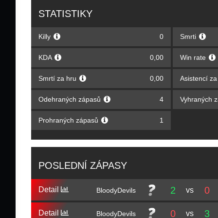
STATISTIKY
Killy
0
Smrti
KDA
0,00
Win rate
Smrtí za hru
0,00
Asistencí z
Odehraných zápasů
4
Vyhraných 
Prohraných zápasů
1
POSLEDNÍ ZÁPASY
2
0
Detail
vs
BloodyDevils
0
3
Detail
vs
BloodyDevils