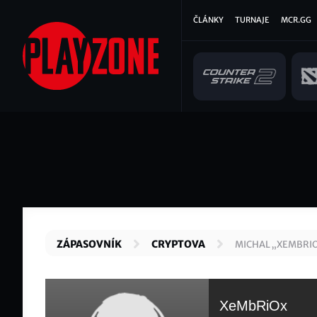
Přejít
Hlavní
ČLÁNKY
TURNAJE
MCR.GG
k
hlavnímu
navigace
obsahu
ZÁPASOVNÍK
CRYPTOVA
MICHAL „XEMBRI
XeMbRiOx