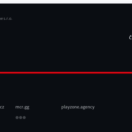
e s.r.o.
Č
F
cz
mcr.gg
playzone.agency