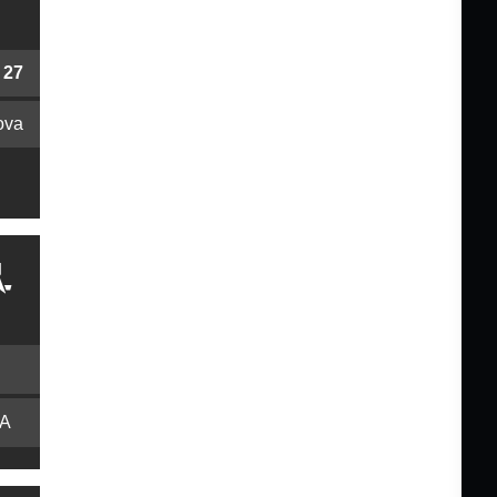
27
ova
 A