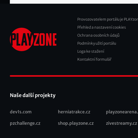
Provozovatelem portálu je PLAYzon
Přehled a nastavení cookies
Footer
Ochrana osobních údajů
2
Podmínky užití portálu
Loga ke stažení
Kontaktní formulář
Naše další projekty
dev1s.com
herniatrakce.cz
playzonearena.
Recommended
pzchallenge.cz
shop.playzone.cz
zivestreamy.cz
links