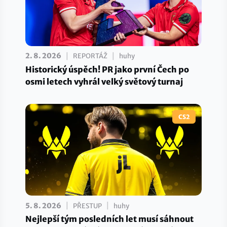
|
|
2. 8. 2026
REPORTÁŽ
huhy
Historický úspěch! PR jako první Čech po
osmi letech vyhrál velký světový turnaj
CS2
|
|
5. 8. 2026
PŘESTUP
huhy
Nejlepší tým posledních let musí sáhnout