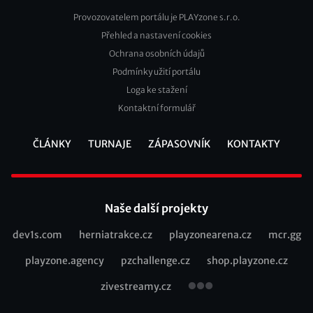
Provozovatelem portálu je PLAYzone s.r.o.
Přehled a nastavení cookies
Footer
Ochrana osobních údajů
2
Podmínky užití portálu
Loga ke stažení
Kontaktní formulář
ČLÁNKY
TURNAJE
ZÁPASOVNÍK
KONTAKTY
Footer
Naše další projekty
dev1s.com
herniatrakce.cz
playzonearena.cz
mcr.gg
Recommended
playzone.agency
pzchallenge.cz
shop.playzone.cz
links
zivestreamy.cz