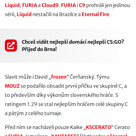
Liquid
,
FURIA
a
Cloud9
.
FURIA
i
C9
prohráli jen jedinou
sérii,
Liquid
nestačili na Brazilce a
Eternal Fire
.
Chceš vidět nejlepší domácí nejlepší CS:GO?
Přijeď do Brna!
Slavit může i David „
frozen
“ Čerňanský. Týmu
MOUZ
se podařilo obsadit první příčku ve skupině C, a
to především díky výkonům slovenského hráče. S
ratingem 1.29 se stal nejlepším hráčem celé skupiny C
a pátým z celého turnaje.
Před ním se nacházeli pouze Kaike „
KSCERATO
“ Cerato