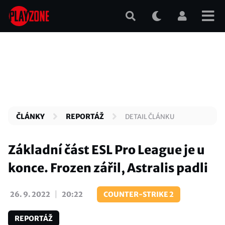
Přejít
k
hlavnímu
obsahu
ČLÁNKY
REPORTÁŽ
DETAIL ČLÁNKU
Základní část ESL Pro League je u
konce. Frozen zářil, Astralis padli
|
26. 9. 2022
20:22
COUNTER-STRIKE 2
REPORTÁŽ