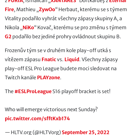
z
FURIA
, Ismailcan „
XANTARES
“ Dörtkardeş z
Eternal
Fire
, Mathieu „
ZywOo
“ Herbaut, kterému se s týmem
Vitality podařilo vyhrát všechny zápasy skupiny A, a
Nikola „
NiKo
“ Kovač, kterému se pro změnu s týmem
G2
podařilo bez jediné prohry ovládnout skupinu B.
Frozenův tým se v druhém kole play-off utká s
vítězem zápasu
Fnatic
vs.
Liquid
. Všechny zápasy
play-off ESL Pro League budete moci sledovat na
Twitch kanále
PLAYzone
.
The
#ESLProLeague
S16 playoff bracket is set!
Who will emerge victorious next Sunday?
pic.twitter.com/sfftKxb174
— HLTV.org (@HLTVorg)
September 25, 2022