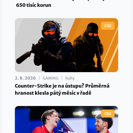
650 tisíc korun
CS2
|
|
2. 8. 2026
GAMING
huhy
Counter-Strike je na ústupu? Průměrná
hranost klesla pátý měsíc v řadě
CS2