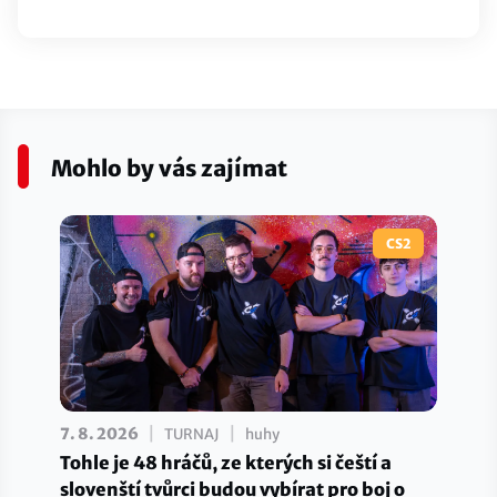
Mohlo by vás zajímat
CS2
|
|
7. 8. 2026
TURNAJ
huhy
Tohle je 48 hráčů, ze kterých si čeští a
slovenští tvůrci budou vybírat pro boj o