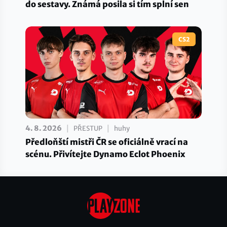
do sestavy. Známá posila si tím splní sen
CS2
|
|
4. 8. 2026
PŘESTUP
huhy
Předloňští mistři ČR se oficiálně vrací na
scénu. Přivítejte Dynamo Eclot Phoenix