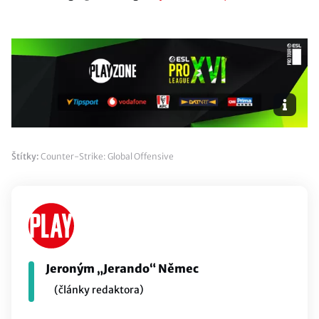
Štítky:
Counter-Strike: Global Offensive
Jeroným „Jerando“ Němec
(články redaktora)