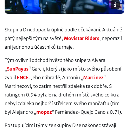
Skupina D nedopadla úplně podle očekávání. Aktuálně
pátý nejlepší tým na světě,
Movistar Riders
, neporazil
ani jednoho z účastníků turnaje.
Tým ovlivnil odchod hvězdného snipera Alvara
„
SunPayus
“ Garcii, který si jako místo svého působení
zvolil
ENCE
. Jeho náhradě, Antoniu „
Martinez
“
Martinezovi, to zatím nestřílí zdaleka tak dobře. S
ratingem 0.94 byl ale na druhém místě svého celku a
nebyl zdaleka nejhorší střelcem svého mančaftu (tím
byl Alejandro „
mopoz
“ Fernández-Quejo Cano s 0.71).
Postupujícími týmy ze skupiny D se nakonec stávají