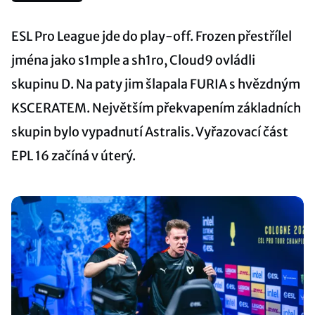
ESL Pro League jde do play-off. Frozen přestřílel
jména jako s1mple a sh1ro, Cloud9 ovládli
skupinu D. Na paty jim šlapala FURIA s hvězdným
KSCERATEM. Největším překvapením základních
skupin bylo vypadnutí Astralis. Vyřazovací část
EPL 16 začíná v úterý.