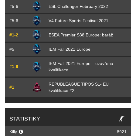
#5-6
ESL Challenger February 2022
#5-6
V4 Future Sports Festival 2021
#1-2
ESEA Premier S38 Europe: baráž
#5
IEM Fall 2021 Europe
IEM Fall 2021 Europe – uzavřená
#1-8
kvalifikace
REPUBLEAGUE TIPOS S1- EU
#1
kvalifikace #2
STATISTIKY
Killy
8921