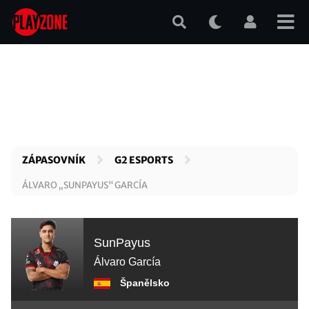
Přejít
k
hlavnímu
obsahu
ZÁPASOVNÍK
G2 ESPORTS
ÁLVARO „SUNPAYUS“ GARCÍA
SunPayus
Álvaro García
Španělsko