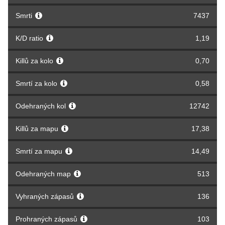
Smrti
7437
K/D ratio
1,19
Killů za kolo
0,70
Smrtí za kolo
0,58
Odehraných kol
12742
Killů za mapu
17,38
Smrtí za mapu
14,49
Odehraných map
513
Vyhraných zápasů
136
Prohraných zápasů
103