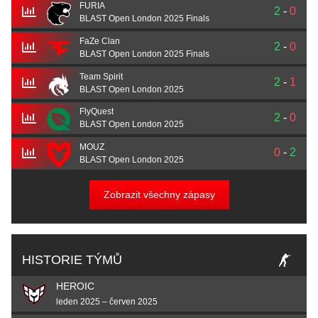
FURIA
2
-
0
BLAST Open London 2025 Finals
FaZe Clan
2
-
0
BLAST Open London 2025 Finals
Team Spirit
2
-
1
BLAST Open London 2025
FlyQuest
2
-
0
BLAST Open London 2025
MOUZ
0
-
2
BLAST Open London 2025
Zobrazit všechny zápasy
HISTORIE TÝMŮ
HEROIC
leden 2025 – červen 2025