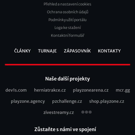
Přehled a nastavení cookies
Footer
Ochrana osobních údajů
2
Podmínky užití portálu
Loga ke stažení
Kontaktní formulář
ČLÁNKY
TURNAJE
ZÁPASOVNÍK
KONTAKTY
Footer
Naše další projekty
dev1s.com
herniatrakce.cz
playzonearena.cz
mcr.gg
Recommended
playzone.agency
pzchallenge.cz
shop.playzone.cz
links
zivestreamy.cz
Zůstaňte s námi ve spojení