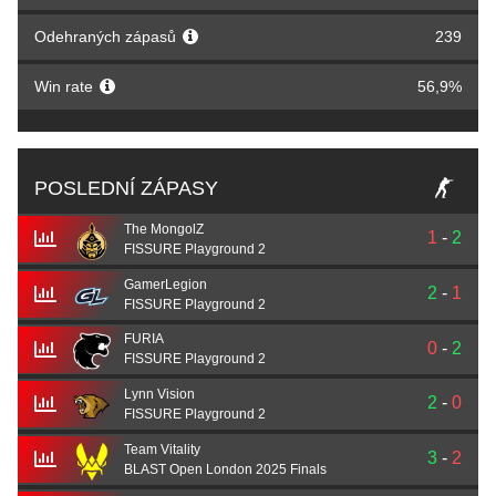
Odehraných zápasů
239
Win rate
56,9%
POSLEDNÍ ZÁPASY
The MongolZ
1
-
2
FISSURE Playground 2
GamerLegion
2
-
1
FISSURE Playground 2
FURIA
0
-
2
FISSURE Playground 2
Lynn Vision
2
-
0
FISSURE Playground 2
Team Vitality
3
-
2
BLAST Open London 2025 Finals