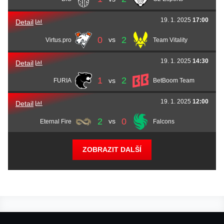
Robin
ropz
Kool
19. 1. 2025
17:00
Detail
0
2
vs
Virtus.pro
Team Vitality
19. 1. 2025
14:30
Detail
1
2
vs
FURIA
BetBoom Team
19. 1. 2025
12:00
Detail
2
0
vs
Eternal Fire
Falcons
ZOBRAZIT DALŠÍ