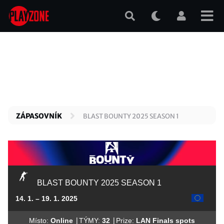
Přejít
k
hlavnímu
obsahu
ZÁPASOVNÍK
BLAST BOUNTY 2025 SEASON 1
BLAST BOUNTY 2025 SEASON 1
14. 1. – 19. 1. 2025
|
|
Místo:
Online
TÝMY:
32
Prize:
LAN Finals spots