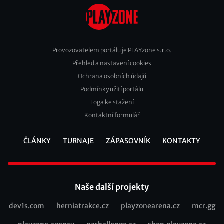
Provozovatelem portálu je PLAYzone s.r.o.
Přehled a nastavení cookies
Footer
Ochrana osobních údajů
2
Podmínky užití portálu
Loga ke stažení
Kontaktní formulář
ČLÁNKY
TURNAJE
ZÁPASOVNÍK
KONTAKTY
Footer
Naše další projekty
dev1s.com
herniatrakce.cz
playzonearena.cz
mcr.gg
Recommended