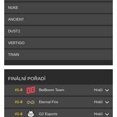
NUKE
ANCIENT
DUST2
VERTIGO
TRAIN
FINÁLNÍ POŘADÍ
#1-8
BetBoom Team
Hráči
#1-8
Eternal Fire
Hráči
Pavel
S1ren
Ogloblin
#1-8
G2 Esports
Hráči
Ismailcan
XANTARES
Dörtkardeş
Alexander
zorte
Zagodyrenko