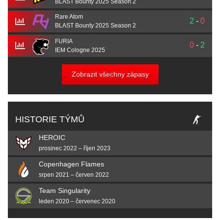
BLAST Bounty 2025 Season 2
Rare Atom
2
-
0
BLAST Bounty 2025 Season 2
FURIA
0
-
2
IEM Cologne 2025
Zobrazit všechny zápasy
HISTORIE TÝMŮ
HEROIC
prosinec 2022 – říjen 2023
Copenhagen Flames
srpen 2021 – červen 2022
Team Singularity
leden 2020 – červenec 2020