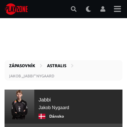
Přejít
k
hlavnímu
obsahu
ZÁPASOVNÍK
ASTRALIS
JAKOB „JABBI“ NYGAARD
Jabbi
Jakob Nygaard
Dánsko