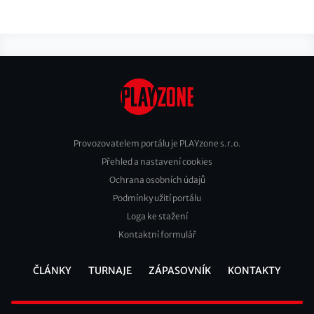
Provozovatelem portálu je PLAYzone s.r.o.
Přehled a nastavení cookies
Footer
Ochrana osobních údajů
2
Podmínky užití portálu
Loga ke stažení
Kontaktní formulář
ČLÁNKY
TURNAJE
ZÁPASOVNÍK
KONTAKTY
Footer