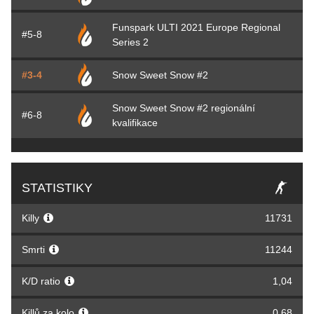
Funspark ULTI 2021 Europe Regional
#5-8
Series 2
#3-4
Snow Sweet Snow #2
Snow Sweet Snow #2 regionální
#6-8
kvalifikace
STATISTIKY
Killy
11731
Smrti
11244
K/D ratio
1,04
Killů za kolo
0,68