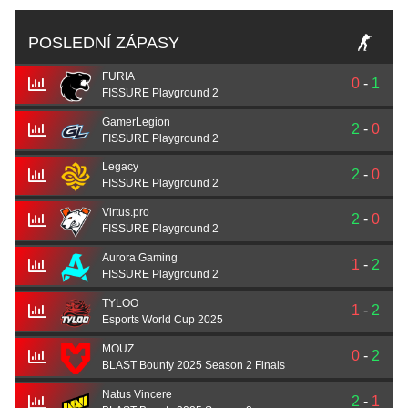
POSLEDNÍ ZÁPASY
FURIA
0
-
1
FISSURE Playground 2
GamerLegion
2
-
0
FISSURE Playground 2
Legacy
2
-
0
FISSURE Playground 2
Virtus.pro
2
-
0
FISSURE Playground 2
Aurora Gaming
1
-
2
FISSURE Playground 2
TYLOO
1
-
2
Esports World Cup 2025
MOUZ
0
-
2
BLAST Bounty 2025 Season 2 Finals
Natus Vincere
2
-
1