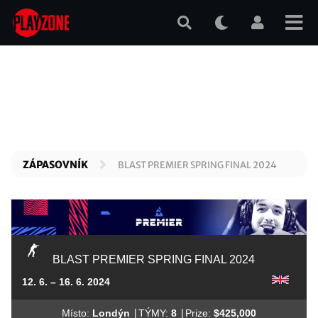
Přejít
k
hlavnímu
obsahu
ZÁPASOVNÍK
BLAST PREMIER SPRING FINAL 2024
BLAST PREMIER SPRING FINAL 2024
12. 6. – 16. 6. 2024
|
|
Místo:
Londýn
TÝMY:
8
Prize:
$425,000