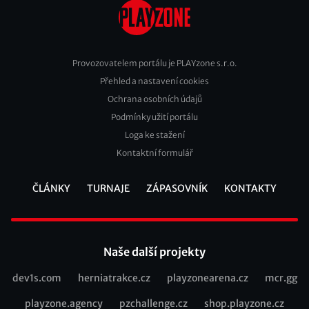
Provozovatelem portálu je PLAYzone s.r.o.
Přehled a nastavení cookies
Footer
Ochrana osobních údajů
2
Podmínky užití portálu
Loga ke stažení
Kontaktní formulář
ČLÁNKY
TURNAJE
ZÁPASOVNÍK
KONTAKTY
Footer
Naše další projekty
dev1s.com
herniatrakce.cz
playzonearena.cz
mcr.gg
Recommended
playzone.agency
pzchallenge.cz
shop.playzone.cz