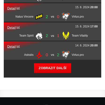
João
story
Vieira
Rasmus
HooXi
Nielsen
15. 6. 2024
20:00
Detail
Rafael
arrozdoce
Wing
2
0
vs
Natus Vincere
Virtus.pro
15. 6. 2024
17:00
Detail
2
1
vs
Team Spirit
Team Vitality
14. 6. 2024
20:00
Detail
0
2
vs
Astralis
Virtus.pro
ZOBRAZIT DALŠÍ