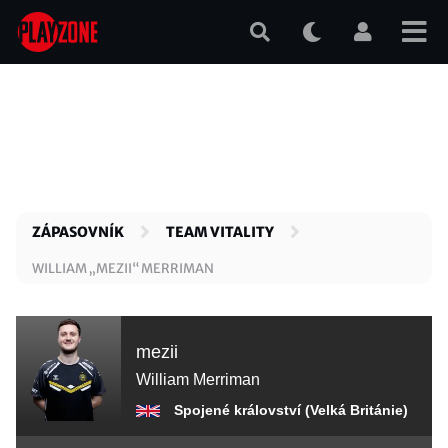
Přejít
k
hlavnímu
obsahu
ZÁPASOVNÍK
TEAM VITALITY
WILLIAM „MEZII“ MERRIMAN
mezii
William Merriman
Spojené království (Velká Británie)