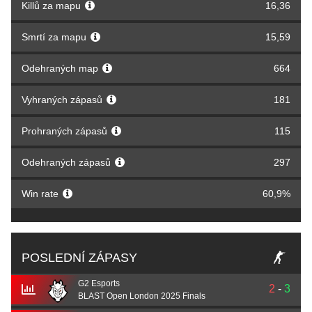
Killů za mapu
16,36
Smrtí za mapu
15,59
Odehraných map
664
Vyhraných zápasů
181
Prohraných zápasů
115
Odehraných zápasů
297
Win rate
60,9%
POSLEDNÍ ZÁPASY
G2 Esports
2
-
3
BLAST Open London 2025 Finals