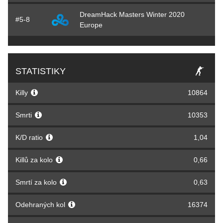
DreamHack Masters Winter 2020
#5-8
Europe
STATISTIKY
Killy
10864
Smrti
10353
K/D ratio
1,04
Killů za kolo
0,66
Smrtí za kolo
0,63
Odehraných kol
16374