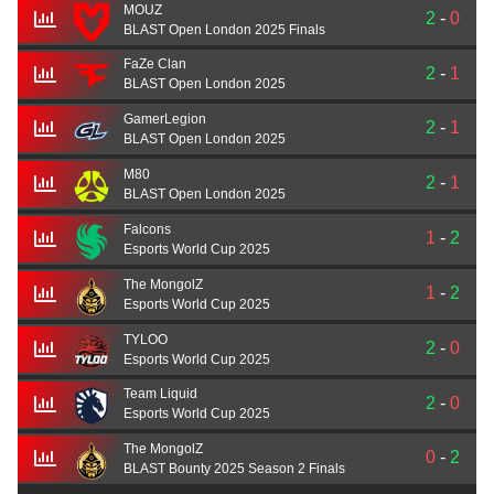
MOUZ
2
-
0
BLAST Open London 2025 Finals
FaZe Clan
2
-
1
BLAST Open London 2025
GamerLegion
2
-
1
BLAST Open London 2025
M80
2
-
1
BLAST Open London 2025
Falcons
1
-
2
Esports World Cup 2025
The MongolZ
1
-
2
Esports World Cup 2025
TYLOO
2
-
0
Esports World Cup 2025
Team Liquid
2
-
0
Esports World Cup 2025
The MongolZ
0
-
2
BLAST Bounty 2025 Season 2 Finals