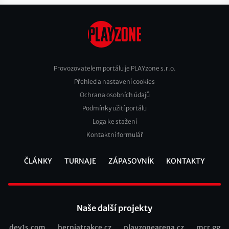
Provozovatelem portálu je PLAYzone s.r.o.
Přehled a nastavení cookies
Footer
Ochrana osobních údajů
2
Podmínky užití portálu
Loga ke stažení
Kontaktní formulář
ČLÁNKY
TURNAJE
ZÁPASOVNÍK
KONTAKTY
Footer
Naše další projekty
dev1s.com
herniatrakce.cz
playzonearena.cz
mcr.gg