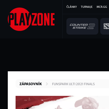
Přejít
Hlavní
ČLÁNKY
TURNAJE
MCR.GG
k
hlavnímu
navigace
obsahu
ZÁPASOVNÍK
FUNSPARK ULTI 2021 FINALS