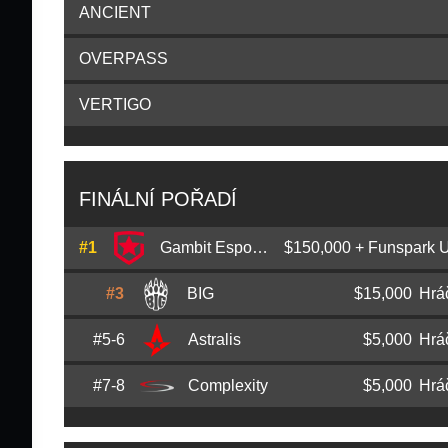
ANCIENT
OVERPASS
VERTIGO
FINÁLNÍ POŘADÍ
#1
Gambit Esports
$150,000 + Funspark 
#3
BIG
$15,000
Hrá
Abay
HObbit
Khasenov
#5-6
Astralis
$5,000
Hrá
Johannes
tabseN
Wodarz
Vladislav
nafany
Gorshkov
#7-8
Complexity
$5,000
Hrá
Andreas
Xyp9x
Højsleth
Nils
k1to
Gruhne
Dmitry
sh1ro
Sokolov
Johnny
JT
Theodosiou
Lukas
gla1ve
Rossander
Florian
syrsoN
Rische
Timofey
interz
Yakushin