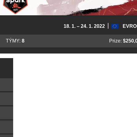
|
18. 1. – 24. 1. 2022
EVRO
TÝMY:
8
Prize:
$250,