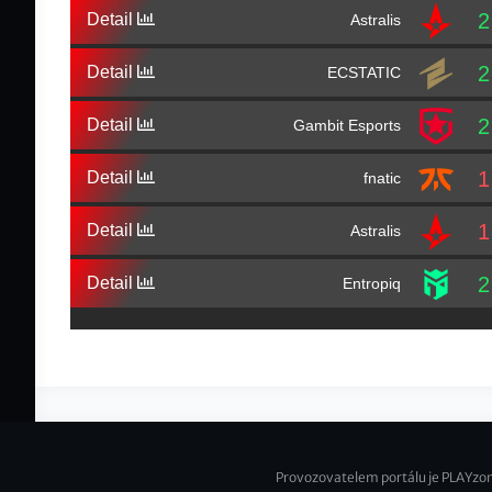
2
Detail
Astralis
2
Detail
ECSTATIC
2
Detail
Gambit Esports
1
Detail
fnatic
1
Detail
Astralis
2
Detail
Entropiq
Provozovatelem portálu je PLAYzon