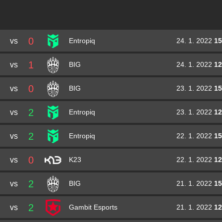
Freddy
KRIMZ
Johansson
Petr
fame
Bolyshev
Dion
FASHR
Derksen
Igor
Forester
Bezotecheskiy
0
vs
24. 1. 2022
15
Alex
ALEX
Mcmeekin
Entropiq
Bogdan
xsepower
Chernikov
Adam
WolfY
Andersson
1
vs
24. 1. 2022
12
BIG
William
mezii
Merriman
Daniil
X5G7V
Maryshev
0
vs
23. 1. 2022
15
BIG
Owen
smooya
Butterfield
2
vs
23. 1. 2022
12
Entropiq
2
vs
22. 1. 2022
15
Entropiq
0
vs
22. 1. 2022
12
K23
2
vs
21. 1. 2022
15
BIG
2
vs
21. 1. 2022
12
Gambit Esports