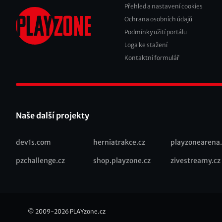
Přehled a nastavení cookies
Footer
Ochrana osobních údajů
2
Podmínky užití portálu
Loga ke stažení
Kontaktní formulář
Naše další projekty
dev1s.com
herniatrakce.cz
playzonearena.
Recommended
pzchallenge.cz
shop.playzone.cz
zivestreamy.cz
links
© 2009-2026
PLAYzone.cz