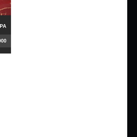
PA
000