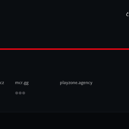
Č
F
cz
mcr.gg
playzone.agency