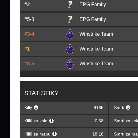
#2
EPG Family
#5-8
EPG Family
#3-4
Winstrike Team
#1
Winstrike Team
#3-5
Winstrike Team
STATISTIKY
Killy
9165
Smrti
Killů za kolo
0,68
Smrtí za ko
Killů za mapu
18,18
Smrtí za m