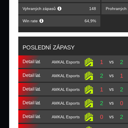
Vyhraných zápasů
148
Prohraných
Win rate
64,9%
POSLEDNÍ ZÁPASY
1
2
Detail
vs
AMKAL Esports
2
1
Detail
vs
AMKAL Esports
1
2
Detail
vs
AMKAL Esports
2
0
Detail
vs
AMKAL Esports
0
2
Detail
vs
AMKAL Esports