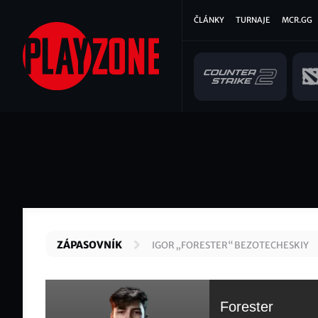
Přejít
Hlavní
ČLÁNKY
TURNAJE
MCR.GG
k
hlavnímu
navigace
obsahu
ZÁPASOVNÍK
IGOR „FORESTER“ BEZOTECHESKIY
Forester