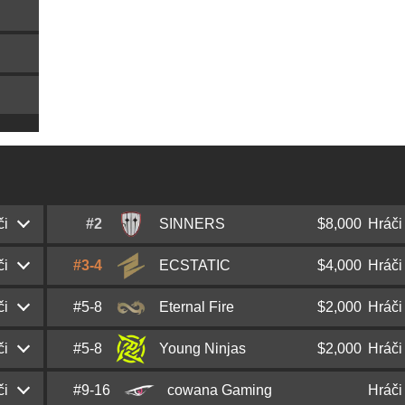
či
#2
SINNERS
$8,000
Hráči
či
#3-4
ECSTATIC
$4,000
Hráči
Adam
NEOFRAG
Zouhar
či
#5-8
Eternal Fire
$2,000
Hráči
Thomas
birdfromsky
Due-frederiksen
Max
SHOCK
Kvapil
či
#5-8
Young Ninjas
$2,000
Hráči
Ismailcan
XANTARES
Dörtkardeş
Marcus
maNkz
Kjeldsen
Jindřich
ZEDKO
Chyba
či
#9-16
cowana Gaming
Hráči
Love
phzy
Smidebrant
Özgür
woxic
Eker
Jakob
Daffu
Schildt
Sebastian
beastik
Daňo