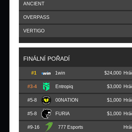
ANCIENT
OVERPASS
VERTIGO
FINÁLNÍ POŘADÍ
#1
1win
$24,000
Hrá
#3-4
Entropiq
$3,000
Hrá
Aleksandr
TRAVIS
Timkiv
#5-8
00NATION
$1,000
Hrá
Viktor
Lack1
Boldyrev
Vadim
Polt
Tsyrov
#5-8
FURIA
$1,000
Hrá
Vito
kNgV-
Giuseppe
Alexey
NickelBack
Trofimov
Denis
deko
Zhukov
#9-16
777 Esports
Hrá
Kaike
KSCERATO
Cerato
Vinicius
vsm
Moreira
Vladislav
Krad
Kravchenko
Danil
Ravenlot
Bikvaidze