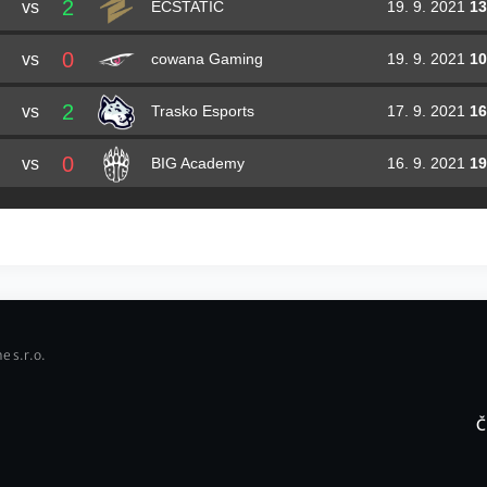
2
vs
19. 9. 2021
13
ECSTATIC
0
vs
19. 9. 2021
10
cowana Gaming
2
vs
17. 9. 2021
16
Trasko Esports
0
vs
16. 9. 2021
19
BIG Academy
e s.r.o.
Č
F