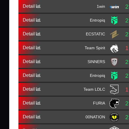
2
Detail
1win
2
Detail
Entropiq
2
Detail
ECSTATIC
1
Detail
Team Spirit
2
Detail
SINNERS
2
Detail
Entropiq
1
Detail
Team LDLC
2
Detail
FURIA
2
Detail
00NATION