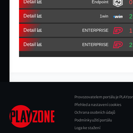
0
Detail
Endpoint
2
Detail
1win
1
Detail
ENTERPRISE
2
Detail
ENTERPRISE
Provozovatelem portálu je PLAYzon
Přehled a nastavení cookies
Footer
Ochrana osobních údajů
2
Podmínky užití portálu
Loga ke stažení