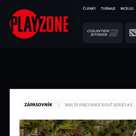
Přejít
Hlavní
ČLÁNKY
TURNAJE
MCR.GG
k
hlavnímu
navigace
obsahu
ZÁPASOVNÍK
MALTA VIBES KNOCKOUT SERIES #2