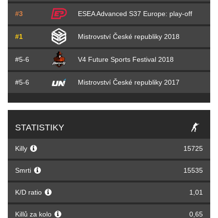
#3
ESEA Advanced S37 Europe: play-off
#1
Mistrovství České republiky 2018
#5-6
V4 Future Sports Festival 2018
#5-6
Mistrovství České republiky 2017
STATISTIKY
Killy
15725
Smrti
15535
K/D ratio
1,01
Killů za kolo
0,65