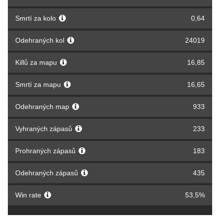
Smrtí za kolo
0,64
Odehraných kol
24019
Killů za mapu
16,85
Smrtí za mapu
16,65
Odehraných map
933
Vyhraných zápasů
233
Prohraných zápasů
183
Odehraných zápasů
435
Win rate
53,5%