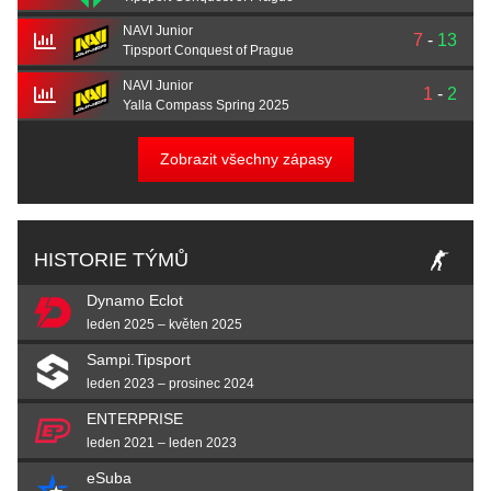
NAVI Junior
7
-
13
Tipsport Conquest of Prague
NAVI Junior
1
-
2
Yalla Compass Spring 2025
Zobrazit všechny zápasy
HISTORIE TÝMŮ
Dynamo Eclot
leden 2025 – květen 2025
Sampi.Tipsport
leden 2023 – prosinec 2024
ENTERPRISE
leden 2021 – leden 2023
eSuba