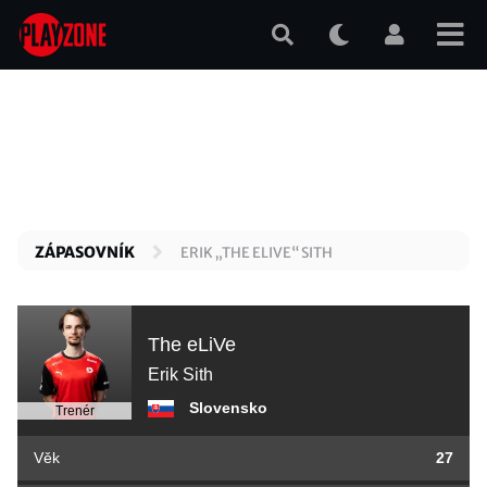
Přejít
k
hlavnímu
obsahu
ZÁPASOVNÍK
ERIK „THE ELIVE“ SITH
The eLiVe
Erik Sith
Slovensko
Trenér
Věk
27