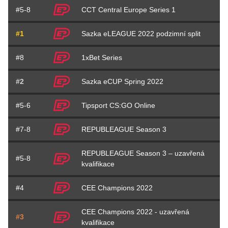
#5-8
CCT Central Europe Series 1
#1
Sazka eLEAGUE 2022 podzimní split
#8
1xBet Series
#2
Sazka eCUP Spring 2022
#5-6
Tipsport CS:GO Online
#7-8
REPUBLEAGUE Season 3
REPUBLEAGUE Season 3 – uzavřená
#5-8
kvalifikace
#4
CEE Champions 2022
CEE Champions 2022 - uzavřená
#3
kvalifikace