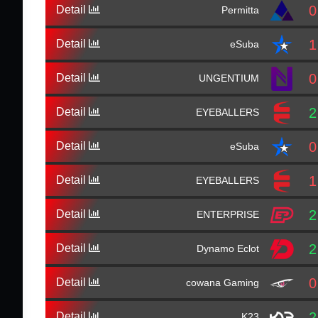
0
Detail
Permitta
1
Detail
eSuba
0
Detail
UNGENTIUM
2
Detail
EYEBALLERS
0
Detail
eSuba
1
Detail
EYEBALLERS
2
Detail
ENTERPRISE
2
Detail
Dynamo Eclot
0
Detail
cowana Gaming
2
Detail
K23