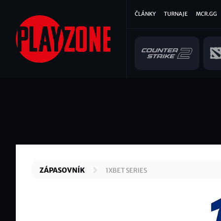
Přejít
Hlavní
ČLÁNKY
TURNAJE
MCR.GG
k
hlavnímu
navigace
obsahu
ZÁPASOVNÍK
1XBET SERIES