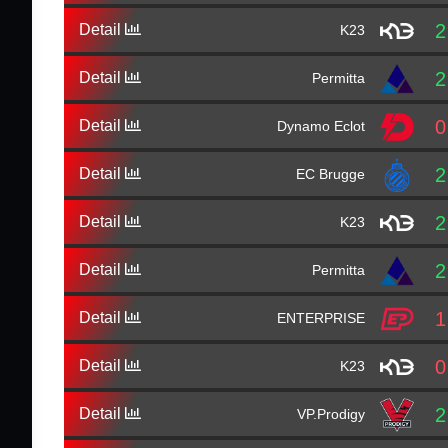
2
Detail
K23
2
Detail
Permitta
0
Detail
Dynamo Eclot
2
Detail
EC Brugge
2
Detail
K23
2
Detail
Permitta
1
Detail
ENTERPRISE
0
Detail
K23
2
Detail
VP.Prodigy