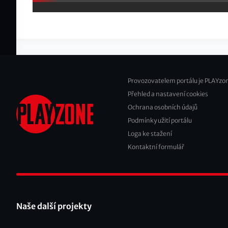
Provozovatelem portálu je PLAYzon
Přehled a nastavení cookies
Footer
Ochrana osobních údajů
2
Podmínky užití portálu
Loga ke stažení
Kontaktní formulář
Naše další projekty