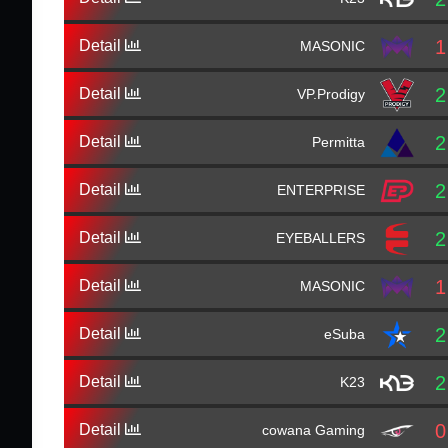
1
Detail
MASONIC
2
Detail
VP.Prodigy
2
Detail
Permitta
2
Detail
ENTERPRISE
2
Detail
EYEBALLERS
1
Detail
MASONIC
2
Detail
eSuba
2
Detail
K23
0
Detail
cowana Gaming