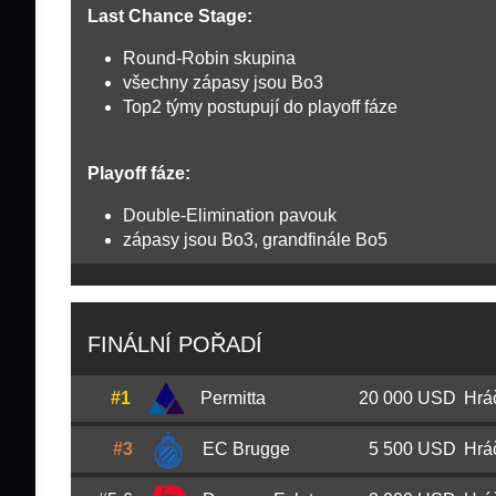
Last Chance Stage:
Round-Robin skupina
všechny zápasy jsou Bo3
Top2 týmy postupují do playoff fáze
Playoff fáze:
Double-Elimination pavouk
zápasy jsou Bo3, grandfinále Bo5
FINÁLNÍ POŘADÍ
#1
Permitta
20 000 USD
Hrá
#3
EC Brugge
5 500 USD
Hrá
Patryk
olimp
Woźniak