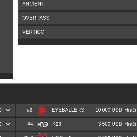
ANCIENT
OVERPASS
VERTIGO
či
#2
EYEBALLERS
10 000 USD
Hráči
či
#4
K23
3 500 USD
Hráči
Jesper
JW
Wecksell