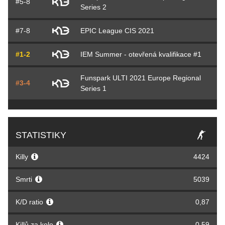
#5-8
Series 2
#7-8
EPIC League CIS 2021
#1-2
IEM Summer - otevřená kvalifikace #1
Funspark ULTI 2021 Europe Regional
#3-4
Series 1
STATISTIKY
Killy
4424
Smrti
5039
K/D ratio
0,87
Killů za kolo
0,59