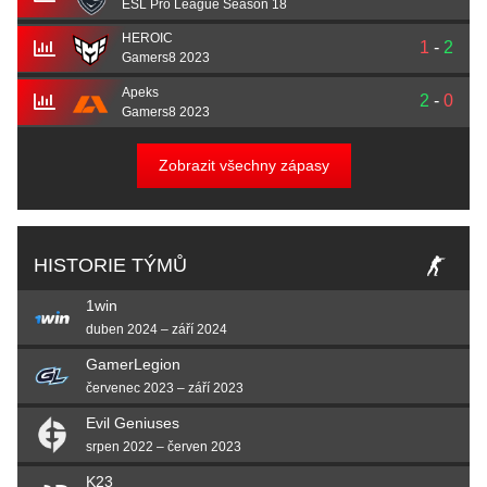
ESL Pro League Season 18
HEROIC
1
-
2
Gamers8 2023
Apeks
2
-
0
Gamers8 2023
Zobrazit všechny zápasy
HISTORIE TÝMŮ
1win
duben 2024 – září 2024
GamerLegion
červenec 2023 – září 2023
Evil Geniuses
srpen 2022 – červen 2023
K23