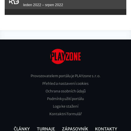
leden 2022 – srpen 2022
Provozovatelem portálu je PLAYzone s.r.o.
Přehled a nastavení cookies
Footer
Ochrana osobních údajů
2
Podmínky užití portálu
Loga ke stažení
Kontaktní formulář
ČLÁNKY
TURNAJE
ZÁPASOVNÍK
KONTAKTY