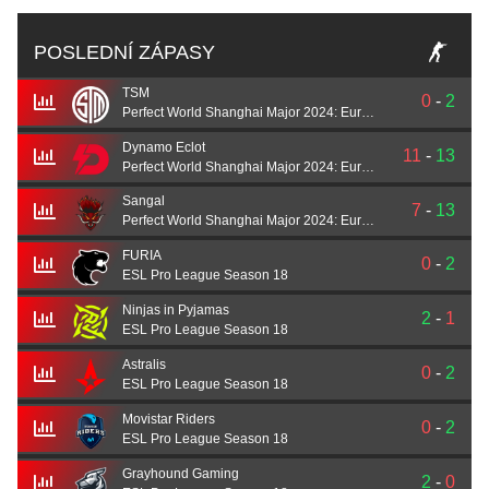
POSLEDNÍ ZÁPASY
TSM
0
-
2
Perfect World Shanghai Major 2024: European Qualifier A
Dynamo Eclot
11
-
13
Perfect World Shanghai Major 2024: European Qualifier A
Sangal
7
-
13
Perfect World Shanghai Major 2024: European Qualifier A
FURIA
0
-
2
ESL Pro League Season 18
Ninjas in Pyjamas
2
-
1
ESL Pro League Season 18
Astralis
0
-
2
ESL Pro League Season 18
Movistar Riders
0
-
2
ESL Pro League Season 18
Grayhound Gaming
2
-
0