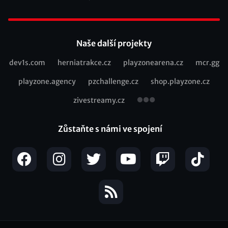
Footer
Naše další projekty
dev1s.com
herniatrakce.cz
playzonearena.cz
mcr.gg
Recommended
playzone.agency
pzchallenge.cz
shop.playzone.cz
links
zivestreamy.cz
Zůstaňte s námi ve spojení