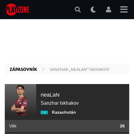
Přejít
k
hlavnímu
obsahu
ZÁPASOVNÍK
SANZHAR „NEALAN“ ISKHAKOV
neaLaN
Sanzhar Iskhakov
Kazachstán
Věk
26