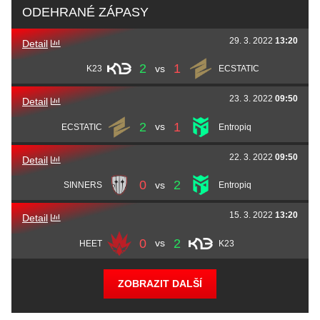
Georgi
SHiPZ
Grigorov
Sebastian
beastik
Daňo
Aurélien
afro
Drapier
ODEHRANÉ ZÁPASY
29. 3. 2022
13:20
Kamen
bubble
Kostadinov
David
forsyy
Bílý
Detail
2
1
vs
K23
ECSTATIC
Simeon
dream3r
Ganev
23. 3. 2022
09:50
Detail
2
1
vs
ECSTATIC
Entropiq
22. 3. 2022
09:50
Detail
0
2
vs
SINNERS
Entropiq
15. 3. 2022
13:20
Detail
0
2
vs
HEET
K23
ZOBRAZIT DALŠÍ