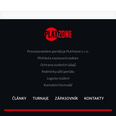
Provozovatelem portálu je PLAYzone s.r.o.
Přehled a nastavení cookies
Footer
Ochrana osobních údajů
2
Podmínky užití portálu
Loga ke stažení
Kontaktní formulář
ČLÁNKY
TURNAJE
ZÁPASOVNÍK
KONTAKTY
Footer