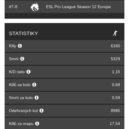
#7-8
ESL Pro League Season 12 Europe
STATISTIKY
Killy
6160
Smrti
5329
K/D ratio
1,15
Killů za kolo
0,68
Smrtí za kolo
0,59
Odehraných kol
8985
Killů za mapu
17,54