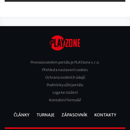
Provozovatelem portálu je PLAYzone s.r.o.
Přehled a nastavení cookies
Footer
Ochrana osobních údajů
2
Podmínky užití portálu
Loga ke stažení
Kontaktní formulář
ČLÁNKY
TURNAJE
ZÁPASOVNÍK
KONTAKTY
Footer