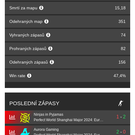
Smrtí za mapu
15,18
Odehraných map
351
Vyhraných zápasů
74
Prohraných zápasů
82
Odehraných zápasů
156
Win rate
47,4%
POSLEDNÍ ZÁPASY
Ninjas in Pyjamas
1
-
2
Perfect World Shanghai Major 2024: European RMR B
Aurora Gaming
2
-
0
Perfect World Shanghai Major 2024: European RMR B