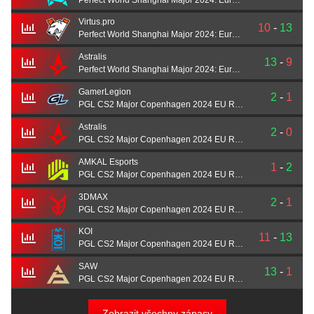
Virtus.pro
10
-
13
Perfect World Shanghai Major 2024: European RMR B
Astralis
13
-
9
Perfect World Shanghai Major 2024: European RMR B
GamerLegion
2
-
1
PGL CS2 Major Copenhagen 2024 EU RMR Decider
Astralis
2
-
0
PGL CS2 Major Copenhagen 2024 EU RMR Decider
AMKAL Esports
1
-
2
PGL CS2 Major Copenhagen 2024 EU RMR A
3DMAX
2
-
1
PGL CS2 Major Copenhagen 2024 EU RMR A
KOI
11
-
13
PGL CS2 Major Copenhagen 2024 EU RMR A
SAW
13
-
1
PGL CS2 Major Copenhagen 2024 EU RMR A
Zobrazit všechny zápasy