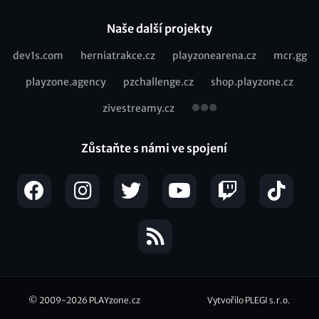
Naše další projekty
dev1s.com
herniatrakce.cz
playzonearena.cz
mcr.gg
Recommended
playzone.agency
pzchallenge.cz
shop.playzone.cz
links
zivestreamy.cz
Zůstaňte s námi ve spojení
© 2009-2026
PLAYzone.cz
Vytvořilo PLEGI s.r.o.