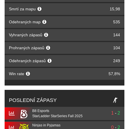
Smrtí za mapu
15,98
Odehraných map
535
Vyhraných zápasů
144
Prohraných zápasů
104
Odehraných zápasů
249
Win rate
57,8%
POSLEDNÍ ZÁPASY
B8 Esports
1
-
2
StarLadder StarSeries Fall 2025
Ninjas in Pyjamas
0
-
2