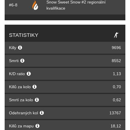
Snow Sweet Snow #2 regionální
#6-8
kvalifikace
STATISTIKY
Killy
9696
Smrti
8552
K/D ratio
1,13
Killů za kolo
0,70
Smrtí za kolo
0,62
Odehraných kol
13767
Killů za mapu
18,12