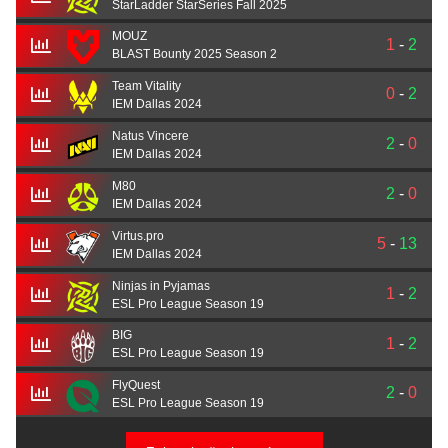
StarLadder StarSeries Fall 2025
MOUZ
1
-
2
BLAST Bounty 2025 Season 2
Team Vitality
0
-
2
IEM Dallas 2024
Natus Vincere
2
-
0
IEM Dallas 2024
M80
2
-
0
IEM Dallas 2024
Virtus.pro
5
-
13
IEM Dallas 2024
Ninjas in Pyjamas
1
-
2
ESL Pro League Season 19
BIG
1
-
2
ESL Pro League Season 19
FlyQuest
2
-
0
ESL Pro League Season 19