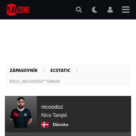
Přejít
k
hlavnímu
obsahu
ZÁPASOVNÍK
ECSTATIC
NICO „NICOODOZ“ TAMJID
nicoodoz
Nico Tamjid
Dánsko