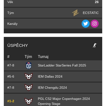
Věk
26
Tým
ECSTATIC
Kanály
ÚSPĚCHY
#
Tým
Turnaj
#7-8
StarLadder StarSeries Fall 2025
#5-6
IEM Dallas 2024
#7-8
IEM Chengdu 2024
PGL CS2 Major Copenhagen 2024
#1-2
Opening Stage