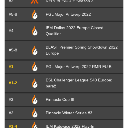
#2
REPUBLEAGUE Season 3
#5-8
PGL Major Antwerp 2022
IEM Dallas 2022 Europe Closed
#4
Qualifier
BLAST Premier Spring Showdown 2022
#5-8
Europe
#1
PGL Major Antwerp 2022 RMR EU B
ESL Challenger League S40 Europe:
#1-2
baráž
#2
Pinnacle Cup III
#2
Pinnacle Winter Series #3
#1-4
IEM Katowice 2022 Play-In