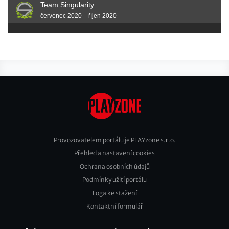
Team Singularity
červenec 2020 – říjen 2020
Provozovatelem portálu je PLAYzone s.r.o.
Přehled a nastavení cookies
Footer
Ochrana osobních údajů
2
Podmínky užití portálu
Loga ke stažení
Kontaktní formulář