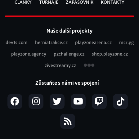
ČLÁNKY
TURNAJE
ZÁPASOVNÍK
KONTAKTY
Footer
Naše další projekty
dev1s.com
herniatrakce.cz
playzonearena.cz
mcr.gg
Recommended
playzone.agency
pzchallenge.cz
shop.playzone.cz
links
zivestreamy.cz
Zůstaňte s námi ve spojení