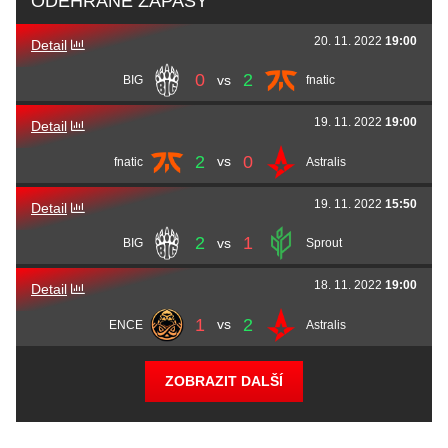
ODEHRANÉ ZÁPASY
20. 11. 2022
19:00
Aurélien
afro
Drapier
Håkon
hallzerk
Fjærli
Detail
0
2
vs
BIG
fnatic
Audric
JACKZ
Jug
19. 11. 2022
19:00
Detail
2
0
vs
fnatic
Astralis
19. 11. 2022
15:50
Detail
2
1
vs
BIG
Sprout
18. 11. 2022
19:00
Detail
1
2
vs
ENCE
Astralis
ZOBRAZIT DALŠÍ