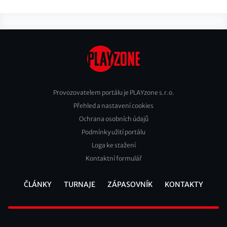
Provozovatelem portálu je PLAYzone s.r.o.
Přehled a nastavení cookies
Footer
Ochrana osobních údajů
2
Podmínky užití portálu
Loga ke stažení
Kontaktní formulář
ČLÁNKY
TURNAJE
ZÁPASOVNÍK
KONTAKTY
Footer