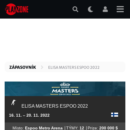
Přejít
k
hlavnímu
obsahu
ZÁPASOVNÍK
ELISA MASTERS ESPOO 2022
ELISA MASTERS ESPOO 2022
16. 11. – 20. 11. 2022
|
|
Místo:
Espoo Metro Arena
TÝMY:
12
Prize:
200 000 $