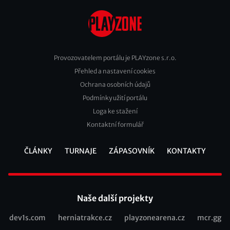
Provozovatelem portálu je PLAYzone s.r.o.
Přehled a nastavení cookies
Footer
Ochrana osobních údajů
2
Podmínky užití portálu
Loga ke stažení
Kontaktní formulář
ČLÁNKY
TURNAJE
ZÁPASOVNÍK
KONTAKTY
Footer
Naše další projekty
dev1s.com
herniatrakce.cz
playzonearena.cz
mcr.gg