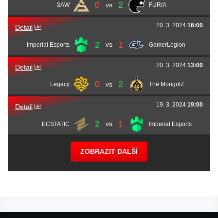
0
2
vs
SAW
FURIA
Munkhbold
Senzu
Azbayar
20. 3. 2024
16:00
Detail
2
1
vs
Imperial Esports
GamerLegion
20. 3. 2024
13:00
Detail
0
2
vs
Legacy
The MongolZ
19. 3. 2024
19:00
Detail
2
1
vs
ECSTATIC
Imperial Esports
ZOBRAZIT DALŠÍ