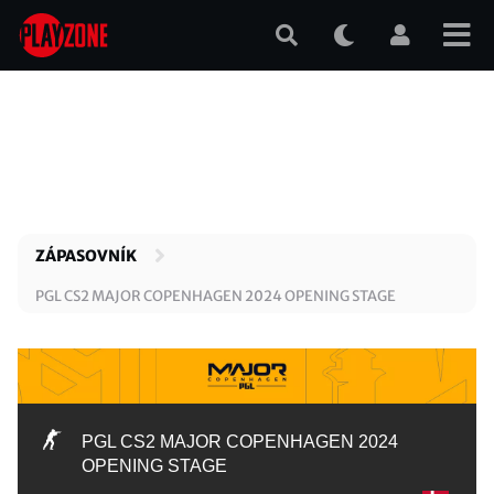
Přejít
k
hlavnímu
obsahu
ZÁPASOVNÍK
PGL CS2 MAJOR COPENHAGEN 2024 OPENING STAGE
PGL CS2 MAJOR COPENHAGEN 2024
OPENING STAGE