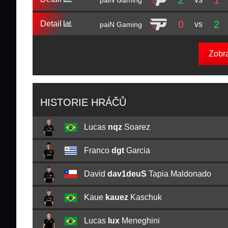
2
1
0
2
Detail
vs
paiN Gaming
Zobr
HISTORIE HRÁČŮ
Lucas
nqz
Soarez
Franco
dgt
Garcia
David
dav1deuS
Tapia Maldonado
Kaue
kauez
Kaschuk
Lucas
lux
Meneghini