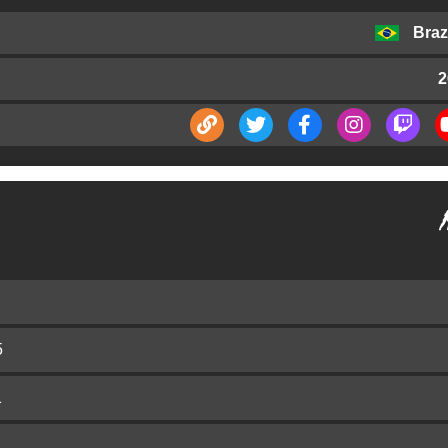
Brazí
2
5
1