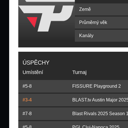
Země
Průměrný věk
Kanály
ÚSPĚCHY
Umístění
Turnaj
#5-8
FISSURE Playground 2
#3-4
BLAST.tv Austin Major 202
#7-8
Blast Rivals 2025 Season 
#5-8
PGL Cluj-Napoca 2025