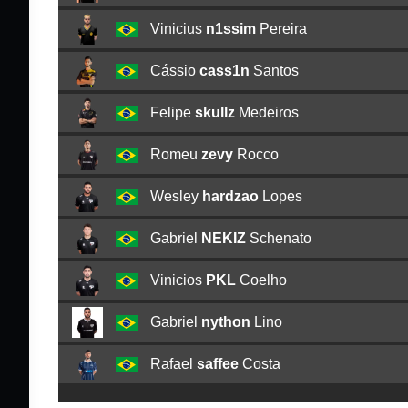
Vinicius
n1ssim
Pereira
Cássio
cass1n
Santos
Felipe
skullz
Medeiros
Romeu
zevy
Rocco
Wesley
hardzao
Lopes
Gabriel
NEKIZ
Schenato
Vinicios
PKL
Coelho
Gabriel
nython
Lino
Rafael
saffee
Costa