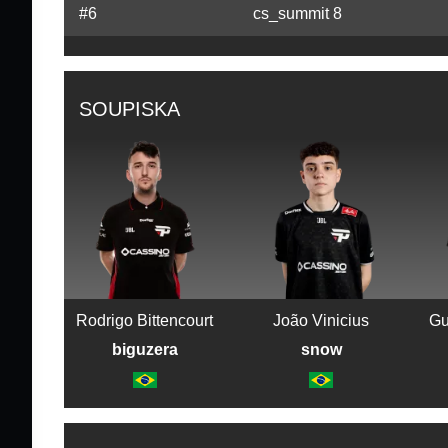
#6
cs_summit 8
SOUPISKA
Rodrigo Bittencourt
João Vinicius
Gu
biguzera
snow