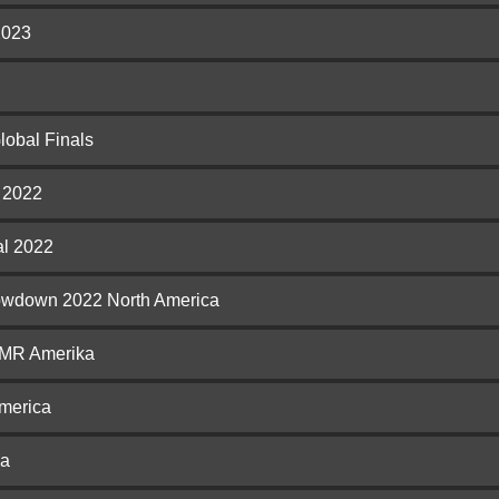
2023
obal Finals
 2022
al 2022
owdown 2022 North America
RMR Amerika
merica
ca