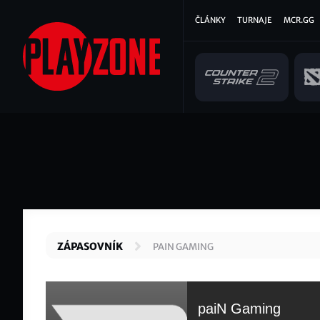
Přejít
Hlavní
ČLÁNKY
TURNAJE
MCR.GG
k
hlavnímu
navigace
obsahu
ZÁPASOVNÍK
PAIN GAMING
paiN Gaming