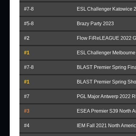
#7-8
ESL Challenger Katowice 
#5-8
Brazy Party 2023
#2
Flow FiReLEAGUE 2022 Gl
#1
ESL Challenger Melbourne
#7-8
BLAST Premier Spring Fin
#1
BLAST Premier Spring Sh
#7
PGL Major Antwerp 2022 
#3
ESEA Premier S39 North A
#4
IEM Fall 2021 North Ameri