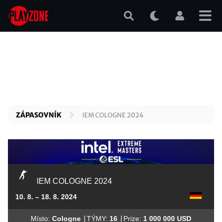
Přejít
k
hlavnímu
obsahu
ZÁPASOVNÍK
IEM COLOGNE 2024
IEM COLOGNE 2024
10. 8. – 18. 8. 2024
|
|
Místo:
Cologne
TÝMY:
16
Prize:
1 000 000 USD