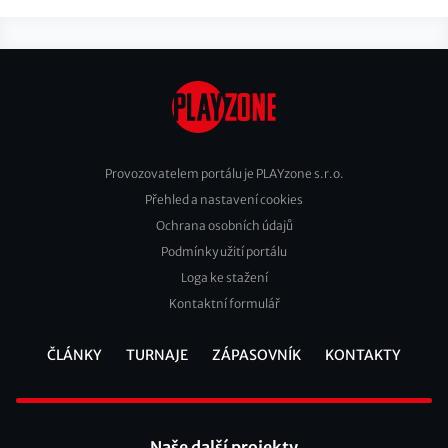
Provozovatelem portálu je PLAYzone s.r.o.
Přehled a nastavení cookies
Footer
Ochrana osobních údajů
2
Podmínky užití portálu
Loga ke stažení
Kontaktní formulář
ČLÁNKY
TURNAJE
ZÁPASOVNÍK
KONTAKTY
Footer
Naše další projekty