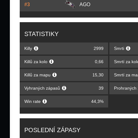
#3
AGO
STATISTIKY
Killy
2999
Smrti
Killů za kolo
0,66
Smrtí za ko
Killů za mapu
15,30
Smrtí za m
Vyhraných zápasů
39
Prohraných
Win rate
44,3%
POSLEDNÍ ZÁPASY