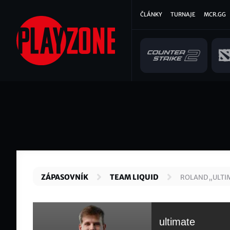
Přejít
Hlavní
ČLÁNKY
TURNAJE
MCR.GG
k
hlavnímu
navigace
obsahu
ZÁPASOVNÍK
TEAM LIQUID
ROLAND „ULTI
ultimate