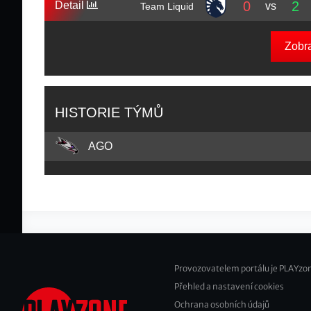
0
2
Detail
vs
Team Liquid
Zobr
HISTORIE TÝMŮ
AGO
Provozovatelem portálu je PLAYzon
Přehled a nastavení cookies
Footer
Ochrana osobních údajů
2