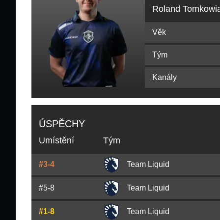
Roland Tomkowi
Věk
Tým
Kanály
ÚSPĚCHY
Umístění
Tým
#3-4
Team Liquid
#5-8
Team Liquid
#1-8
Team Liquid