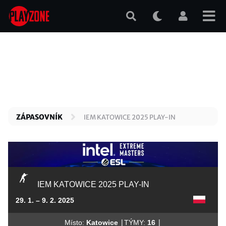
Přejít
k
hlavnímu
obsahu
ZÁPASOVNÍK
IEM KATOWICE 2025 PLAY-IN
IEM KATOWICE 2025 PLAY-IN
29. 1. – 9. 2. 2025
|
|
Místo:
Katowice
TÝMY:
16