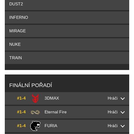
DUST2
INFERNO
MIRAGE
NUKE
TRAIN
FINÁLNÍ POŘADÍ
#1-4
3DMAX
Hráči
#1-4
Eternal Fire
Hráči
Bryan
Maka
Canda
#1-4
FURIA
Hráči
Ismailcan
XANTARES
Dörtkardeş
Lucas
Lucky
Chastang