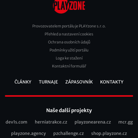
Provozovatelem portálu je PLAYzone s.r.o.
Přehled a nastavení cookies
Footer
Ochrana osobních údajů
2
Podmínky užití portálu
Loga ke stažení
Kontaktní formulář
ČLÁNKY
TURNAJE
ZÁPASOVNÍK
KONTAKTY
Footer
Naše další projekty
dev1s.com
herniatrakce.cz
playzonearena.cz
mcr.gg
Recommended
playzone.agency
pzchallenge.cz
shop.playzone.cz