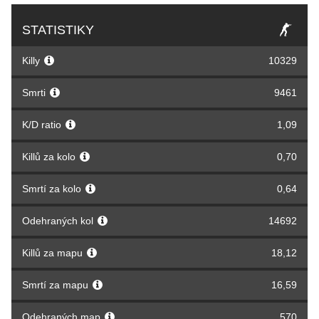
STATISTIKY
Killy
10329
Smrti
9461
K/D ratio
1,09
Killů za kolo
0,70
Smrtí za kolo
0,64
Odehraných kol
14692
Killů za mapu
18,12
Smrtí za mapu
16,59
Odehraných map
570