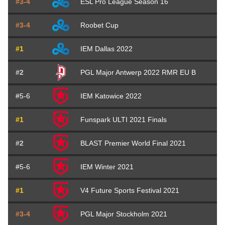
#3-4
ESL Pro League Season 16
#3-4
Roobet Cup
#1
IEM Dallas 2022
#2
PGL Major Antwerp 2022 RMR EU B
#5-6
IEM Katowice 2022
#1
Funspark ULTI 2021 Finals
#2
BLAST Premier World Final 2021
#5-6
IEM Winter 2021
#1
V4 Future Sports Festival 2021
#3-4
PGL Major Stockholm 2021