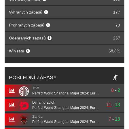
Vyhraných zápasů
177
Prohraných zápasů
79
Odehraných zápasů
257
Win rate
68,8%
POSLEDNÍ ZÁPASY
TSM
0
-
2
Perfect World Shanghai Major 2024: European Qualifier A
Dynamo Eclot
11
-
13
Perfect World Shanghai Major 2024: European Qualifier A
Sangal
7
-
13
Perfect World Shanghai Major 2024: European Qualifier A