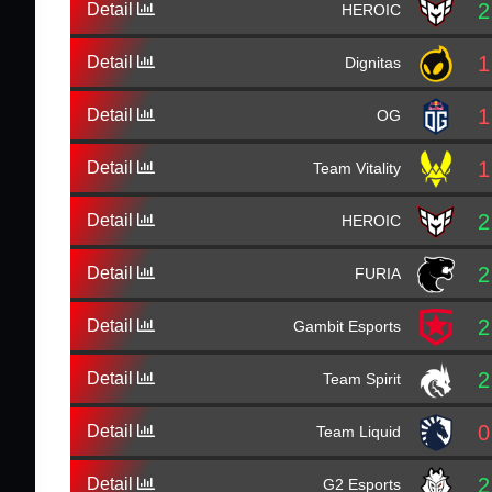
2
Detail
HEROIC
1
Detail
Dignitas
1
Detail
OG
1
Detail
Team Vitality
2
Detail
HEROIC
2
Detail
FURIA
2
Detail
Gambit Esports
2
Detail
Team Spirit
0
Detail
Team Liquid
2
Detail
G2 Esports