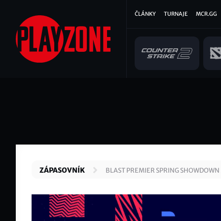
Přejít
Hlavní
ČLÁNKY
TURNAJE
MCR.GG
k
hlavnímu
navigace
obsahu
ZÁPASOVNÍK
BLAST PREMIER SPRING SHOWDOWN 