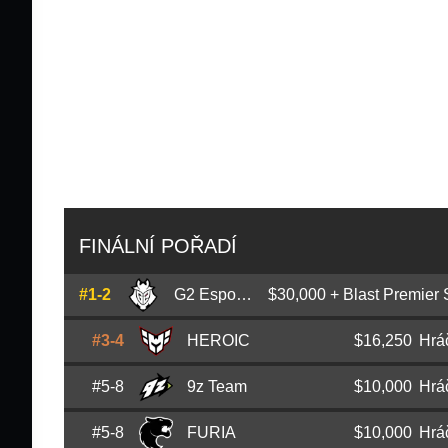
FINÁLNÍ POŘADÍ
#1-2
G2 Esports
$30,000 + Blast Premier 
#3-4
HEROIC
$16,250
Hrá
François
AMANEK
Delaunay
#5-8
9z Team
$10,000
Hrá
René
TeSeS
Madsen
Nemanja
huNter-
Kovač
#5-8
FURIA
$10,000
Hrá
Franco
dgt
Garcia
Casper
cadiaN
Møller
Nikola
NiKo
Kovač