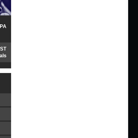
PA
AST
als