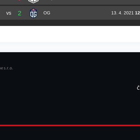
2
vs
13. 4. 2021
12
OG
e s.r.o.
Č
F