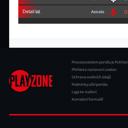
0
Detail
Astralis
Provozovatelem portálu je PLAYzon
Přehled a nastavení cookies
Footer
Ochrana osobních údajů
2
Podmínky užití portálu
Loga ke stažení
Kontaktní formulář