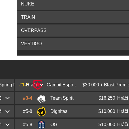
NUKE
TRAIN
OVERPASS
VERTIGO
Spring Final
#1-2
Hráči
Gambit Esports
$30,000 + Blast Premie
či
#3-4
Team Spirit
$16,250
Hráči
Abay
HObbit
Khasenov
či
#5-8
Dignitas
$10,000
Hráči
Leonid
chopper
Vishnyakov
Vladislav
nafany
Gorshkov
či
#5-8
OG
$10,000
Hráči
Håkon
hallzerk
Fjærli
Viktor
sdy
Orudjev
Dmitry
sh1ro
Sokolov